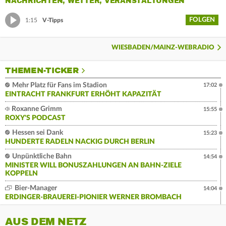
NACHRICHTEN, WETTER, VERANSTALTUNGEN
FOLGEN
1:15
V-Tipps
WIESBADEN/MAINZ-WEBRADIO
THEMEN-TICKER
Mehr Platz für Fans im Stadion
17:02
EINTRACHT FRANKFURT ERHÖHT KAPAZITÄT
Roxanne Grimm
15:55
ROXY'S PODCAST
Hessen sei Dank
15:23
HUNDERTE RADELN NACKIG DURCH BERLIN
Unpünktliche Bahn
14:54
MINISTER WILL BONUSZAHLUNGEN AN BAHN-ZIELE
KOPPELN
Bier-Manager
14:04
ERDINGER-BRAUEREI-PIONIER WERNER BROMBACH
AUS DEM NETZ