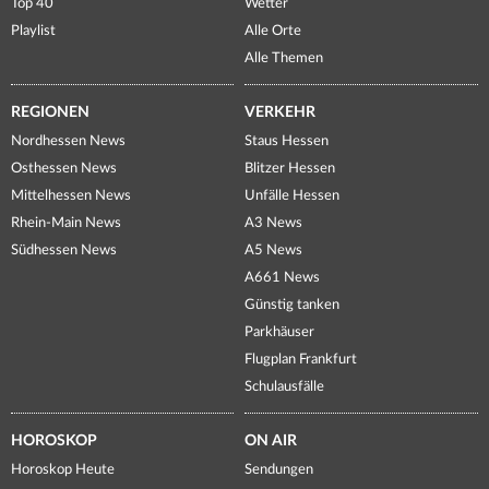
Top 40
Wetter
Playlist
Alle Orte
Alle Themen
REGIONEN
VERKEHR
Nordhessen News
Staus Hessen
Osthessen News
Blitzer Hessen
Mittelhessen News
Unfälle Hessen
Rhein-Main News
A3 News
Südhessen News
A5 News
A661 News
Günstig tanken
Parkhäuser
Flugplan Frankfurt
Schulausfälle
HOROSKOP
ON AIR
Horoskop Heute
Sendungen