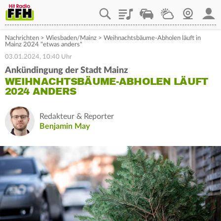
Playlist
Staupilot
Wetter
Webcam
Mein
Nachrichten
>
Wiesbaden/Mainz
>
Weihnachtsbäume-Abholen läuft in
Mainz 2024 "etwas anders"
03.01.2024, 10:40 Uhr
Ankündingung der Stadt Mainz
WEIHNACHTSBÄUME-ABHOLEN LÄUFT
2024 ANDERS
Redakteur & Reporter
Benjamin May