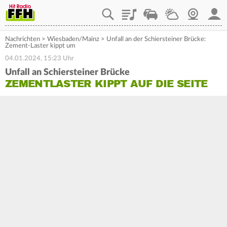
Playlist
Staupilot
Wetter
Webcam
Mein
Nachrichten
>
Wiesbaden/Mainz
>
Unfall an der Schiersteiner Brücke:
Zement-Laster kippt um
04.01.2024, 15:23 Uhr
Unfall an Schiersteiner Brücke
ZEMENTLASTER KIPPT AUF DIE SEITE