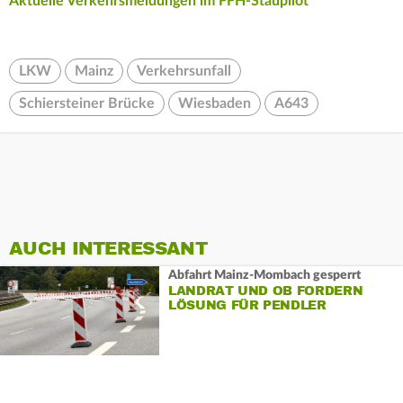
Aktuelle Verkehrsmeldungen im FFH-Staupilot
LKW
Mainz
Verkehrsunfall
Schiersteiner Brücke
Wiesbaden
A643
AUCH INTERESSANT
Abfahrt Mainz-Mombach gesperrt
LANDRAT UND OB FORDERN
LÖSUNG FÜR PENDLER