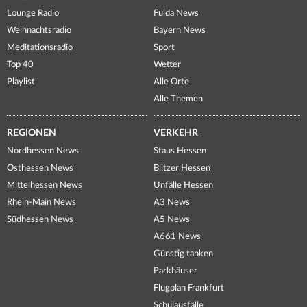
Lounge Radio
Fulda News
Weihnachtsradio
Bayern News
Meditationsradio
Sport
Top 40
Wetter
Playlist
Alle Orte
Alle Themen
REGIONEN
VERKEHR
Nordhessen News
Staus Hessen
Osthessen News
Blitzer Hessen
Mittelhessen News
Unfälle Hessen
Rhein-Main News
A3 News
Südhessen News
A5 News
A661 News
Günstig tanken
Parkhäuser
Flugplan Frankfurt
Schulausfälle