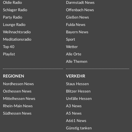
Oldie Radio
Darmstadt News
Schlager Radio
Offenbach News
Party Radio
Gießen News
Lounge Radio
Fulda News
Weihnachtsradio
Bayern News
Meditationsradio
Sport
Top 40
Wetter
Playlist
Alle Orte
Alle Themen
REGIONEN
VERKEHR
Nordhessen News
Staus Hessen
Osthessen News
Blitzer Hessen
Mittelhessen News
Unfälle Hessen
Rhein-Main News
A3 News
Südhessen News
A5 News
A661 News
Günstig tanken