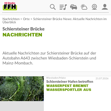
Playlist
Staupilot
Wetter
Webcam
Mein
Nachrichten
>
Orte
>
Schiersteiner Brücke News: Aktuelle Nachrichten im
Überblick
Schiersteiner Brücke
NACHRICHTEN
Aktuelle Nachrichten zur Schiersteiner Brücke auf der
Autobahn A643 zwischen Wiesbaden-Schierstein und
Mainz-Mombach.
21.07.2026
Schiersteiner Hafen betroffen
WASSERPEST BREMST
WASSERSPORTLER AUS