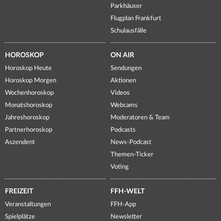
Parkhäuser
Flugplan Frankfurt
Schulausfälle
HOROSKOP
ON AIR
Horoskop Heute
Sendungen
Horoskop Morgen
Aktionen
Wochenhoroskop
Videos
Monatshoroskop
Webcams
Jahreshoroskop
Moderatoren & Team
Partnerhoroskop
Podcasts
Aszendent
News-Podcast
Themen-Ticker
Voting
FREIZEIT
FFH-WELT
Veranstaltungen
FFH-App
Spielplätze
Newsletter