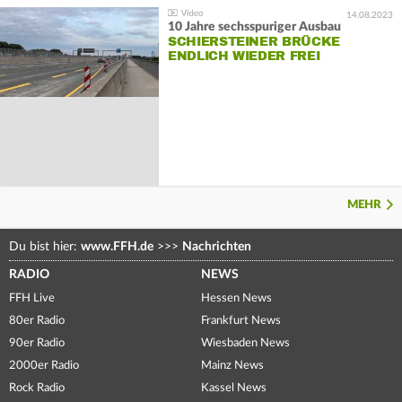
14.08.2023
10 Jahre sechsspuriger Ausbau
SCHIERSTEINER BRÜCKE
ENDLICH WIEDER FREI
MEHR
Du bist hier:
www.FFH.de
>>>
Nachrichten
RADIO
NEWS
FFH Live
Hessen News
80er Radio
Frankfurt News
90er Radio
Wiesbaden News
2000er Radio
Mainz News
Rock Radio
Kassel News