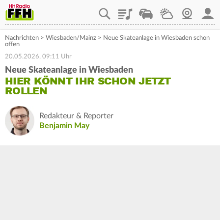
Playlist
Staupilot
Wetter
Webcam
Mein
Nachrichten
>
Wiesbaden/Mainz
>
Neue Skateanlage in Wiesbaden schon
offen
20.05.2026, 09:11 Uhr
Neue Skateanlage in Wiesbaden
HIER KÖNNT IHR SCHON JETZT
ROLLEN
Redakteur & Reporter
Benjamin May