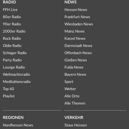
RADIO
NEWS
FFH Live
Hessen News
80er Radio
Frankfurt News
90er Radio
Wiesbaden News
2000er Radio
Mainz News
Rock Radio
Kassel News
Oldie Radio
Darmstadt News
Schlager Radio
Offenbach News
Party Radio
Gießen News
Lounge Radio
Fulda News
Weihnachtsradio
Bayern News
Meditationsradio
Sport
Top 40
Wetter
Playlist
Alle Orte
Alle Themen
REGIONEN
VERKEHR
Nordhessen News
Staus Hessen