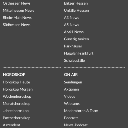
Osthessen News
Blitzer Hessen
Mittelhessen News
Unfälle Hessen
Rhein-Main News
A3 News
Südhessen News
A5 News
A661 News
Günstig tanken
Parkhäuser
Flugplan Frankfurt
Schulausfälle
HOROSKOP
ON AIR
Horoskop Heute
Sendungen
Horoskop Morgen
Aktionen
Wochenhoroskop
Videos
Monatshoroskop
Webcams
Jahreshoroskop
Moderatoren & Team
Partnerhoroskop
Podcasts
Aszendent
News-Podcast