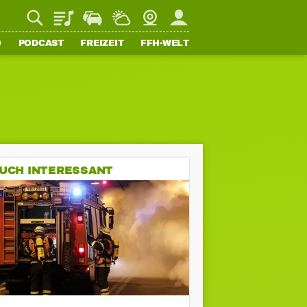
Playlist
Staupilot
Wetter
Webcam
Mein FFH
O
PODCAST
FREIZEIT
FFH-WELT
UCH INTERESSANT