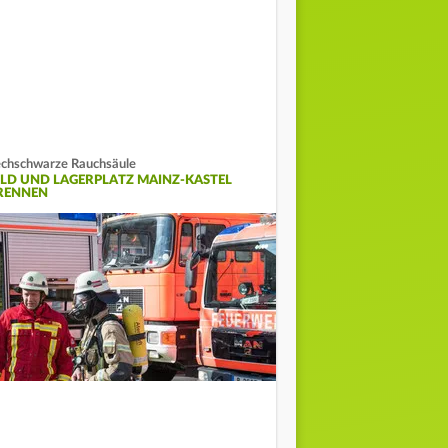
chschwarze Rauchsäule
ELD UND LAGERPLATZ MAINZ-KASTEL
RENNEN