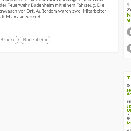
e der Feuerwehr Budenheim mit einem Fahrzeug. Die
Z
ifenwagen vor Ort. Außerdem waren zwei Mitarbeiter
N
adt Mainz anwesend.
V
r Brücke
Budenheim
T
F
A
Hi
J
U
M