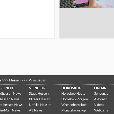
n
>>>
Hessen
>>>
Wiesbaden
GIONEN
VERKEHR
HOROSKOP
ON AIR
dhessen News
Staus Hessen
Horoskop Heute
Sendungen
hessen News
Blitzer Hessen
Horoskop Morgen
Aktionen
telhessen News
Unfälle Hessen
Wochenhoroskop
Videos
in-Main News
A3 News
Monatshoroskop
Webcams