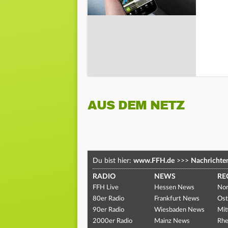
AUS DEM NETZ
Du bist hier:
www.FFH.de
>>>
Nachrichte
RADIO
NEWS
RE
FFH Live
Hessen News
Nor
80er Radio
Frankfurt News
Ost
90er Radio
Wiesbaden News
Mit
2000er Radio
Mainz News
Rhe