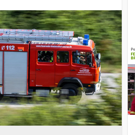
Pe
F
B