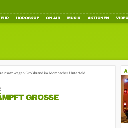
KEHR
HOROSKOP
ON AIR
MUSIK
AKTIONEN
VIDE
A
reinsatz wegen Großbrand im Mombacher Unterfeld
z
PFT GROSSE W