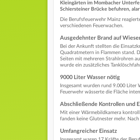
Kleingärten im Mombacher Unterfel
Schiersteiner Brücke befuhren, ala
Die Berufsfeuerwehr Mainz reagierte
verschiedenen Feuerwachen.
Ausgedehnter Brand auf Wiese
Bei der Ankunft stellten die Einsatzk
Quadratmetern in Flammen stand. D
Seiten mit mehreren Strahlrohren a
wurde ein zusätzliches Tanklöschfa
9000 Liter Wasser nötig
Insgesamt wurden rund 9.000 Liter 
Feuerwehr wässerte die Fläche inten
Abschließende Kontrollen und 
Mit einer Wärmebildkamera kontrollie
fanden keine Glutnester mehr. Nach
Umfangreicher Einsatz
Insgesamt waren 17 Kräfte der Beru