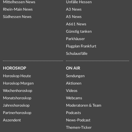
Mittelhessen News
Unfälle Hessen
Rhein-Main News
A3 News
Südhessen News
A5 News
A661 News
Günstig tanken
Parkhäuser
Flugplan Frankfurt
Schulausfälle
HOROSKOP
ON AIR
Horoskop Heute
Sendungen
Horoskop Morgen
Aktionen
Wochenhoroskop
Videos
Monatshoroskop
Webcams
Jahreshoroskop
Moderatoren & Team
Partnerhoroskop
Podcasts
Aszendent
News-Podcast
Themen-Ticker