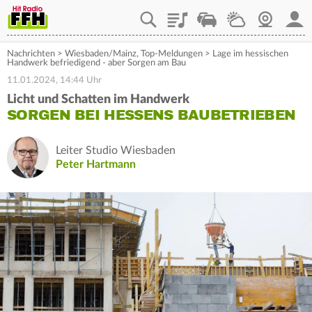
Playlist
Staupilot
Wetter
Webcam
Mein
Nachrichten
>
Wiesbaden/Mainz
,
Top-Meldungen
>
Lage im hessischen
Handwerk befriedigend - aber Sorgen am Bau
11.01.2024, 14:44 Uhr
Licht und Schatten im Handwerk
SORGEN BEI HESSENS BAUBETRIEBEN
Leiter Studio Wiesbaden
Peter Hartmann