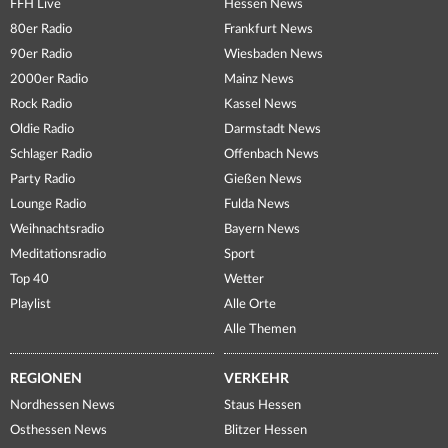
FFH Live
Hessen News
80er Radio
Frankfurt News
90er Radio
Wiesbaden News
2000er Radio
Mainz News
Rock Radio
Kassel News
Oldie Radio
Darmstadt News
Schlager Radio
Offenbach News
Party Radio
Gießen News
Lounge Radio
Fulda News
Weihnachtsradio
Bayern News
Meditationsradio
Sport
Top 40
Wetter
Playlist
Alle Orte
Alle Themen
REGIONEN
VERKEHR
Nordhessen News
Staus Hessen
Osthessen News
Blitzer Hessen