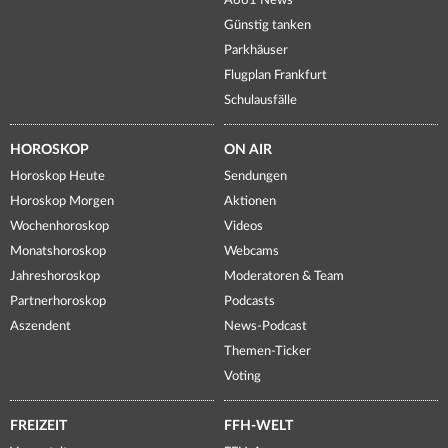
A661 News
Günstig tanken
Parkhäuser
Flugplan Frankfurt
Schulausfälle
HOROSKOP
ON AIR
Horoskop Heute
Sendungen
Horoskop Morgen
Aktionen
Wochenhoroskop
Videos
Monatshoroskop
Webcams
Jahreshoroskop
Moderatoren & Team
Partnerhoroskop
Podcasts
Aszendent
News-Podcast
Themen-Ticker
Voting
FREIZEIT
FFH-WELT