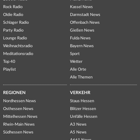
Rock Radio
Kassel News
Oldie Radio
Darmstadt News
Schlager Radio
Offenbach News
Party Radio
Gießen News
Lounge Radio
Fulda News
Weihnachtsradio
Bayern News
Meditationsradio
Sport
Top 40
Wetter
Playlist
Alle Orte
Alle Themen
REGIONEN
VERKEHR
Nordhessen News
Staus Hessen
Osthessen News
Blitzer Hessen
Mittelhessen News
Unfälle Hessen
Rhein-Main News
A3 News
Südhessen News
A5 News