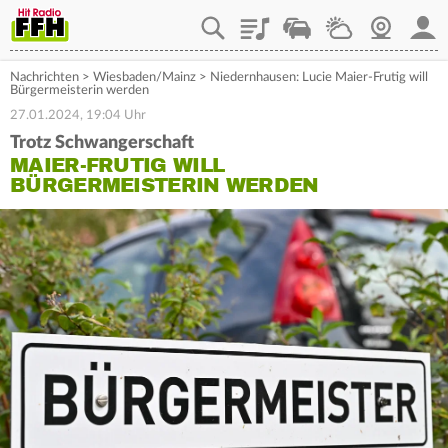
Playlist
Staupilot
Wetter
Webcam
Mein
Nachrichten
>
Wiesbaden/Mainz
>
Niedernhausen: Lucie Maier-Frutig will
Bürgermeisterin werden
27.01.2024, 19:04 Uhr
Trotz Schwangerschaft
MAIER-FRUTIG WILL
BÜRGERMEISTERIN WERDEN