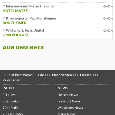
Interviews mit Matze Hielscher
06:00
HOTEL MATZE
Kriegsreporter Paul Ronzheimer
04:00
RONZHEIMER
Wirtschaft, Tech, Digital
03:00
OMR PODCAST
AUS DEM NETZ
Du bist hier:
www.FFH.de
>>>
Nachrichten
>>>
Hessen
>>>
Wiesbaden
RADIO
NEWS
FFH Live
Hessen News
80er Radio
Frankfurt News
90er Radio
Wiesbaden News
2000er Radio
Mainz News