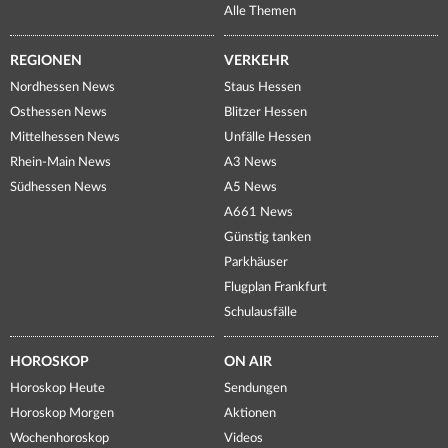
Alle Themen
REGIONEN
VERKEHR
Nordhessen News
Staus Hessen
Osthessen News
Blitzer Hessen
Mittelhessen News
Unfälle Hessen
Rhein-Main News
A3 News
Südhessen News
A5 News
A661 News
Günstig tanken
Parkhäuser
Flugplan Frankfurt
Schulausfälle
HOROSKOP
ON AIR
Horoskop Heute
Sendungen
Horoskop Morgen
Aktionen
Wochenhoroskop
Videos