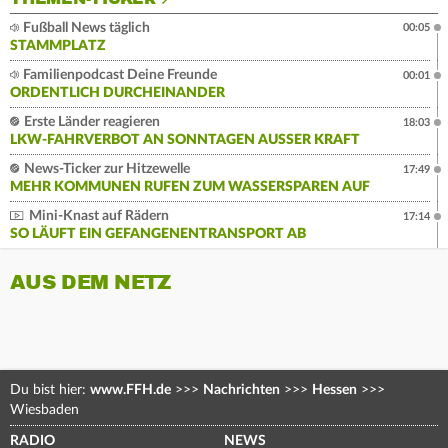
Fußball News täglich
00:05
STAMMPLATZ
Familienpodcast Deine Freunde
00:01
ORDENTLICH DURCHEINANDER
Erste Länder reagieren
18:03
LKW-FAHRVERBOT AN SONNTAGEN AUSSER KRAFT
News-Ticker zur Hitzewelle
17:49
MEHR KOMMUNEN RUFEN ZUM WASSERSPAREN AUF
Mini-Knast auf Rädern
17:14
SO LÄUFT EIN GEFANGENENTRANSPORT AB
AUS DEM NETZ
Du bist hier:
www.FFH.de
>>>
Nachrichten
>>>
Hessen
>>>
Wiesbaden
RADIO
NEWS