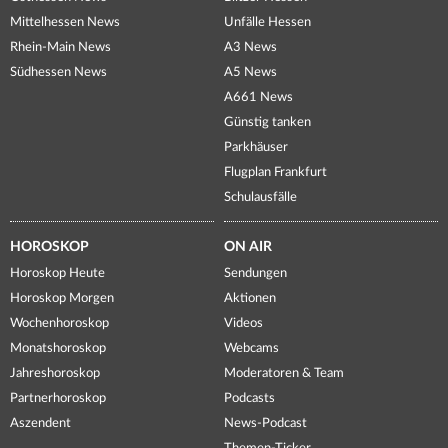
Mittelhessen News
Unfälle Hessen
Rhein-Main News
A3 News
Südhessen News
A5 News
A661 News
Günstig tanken
Parkhäuser
Flugplan Frankfurt
Schulausfälle
HOROSKOP
ON AIR
Horoskop Heute
Sendungen
Horoskop Morgen
Aktionen
Wochenhoroskop
Videos
Monatshoroskop
Webcams
Jahreshoroskop
Moderatoren & Team
Partnerhoroskop
Podcasts
Aszendent
News-Podcast