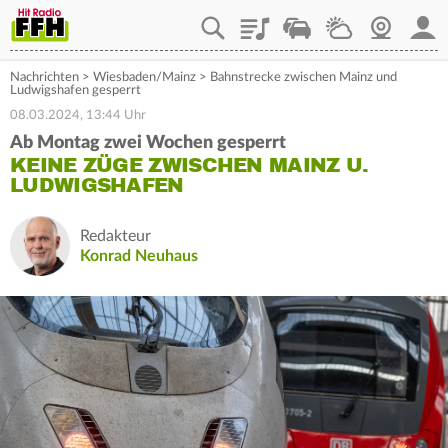
Playlist
Staupilot
Wetter
Webcam
Mein
Nachrichten
>
Wiesbaden/Mainz
>
Bahnstrecke zwischen Mainz und
Ludwigshafen gesperrt
08.03.2024, 13:44 Uhr
Ab Montag zwei Wochen gesperrt
KEINE ZÜGE ZWISCHEN MAINZ U.
LUDWIGSHAFEN
Redakteur
Konrad Neuhaus