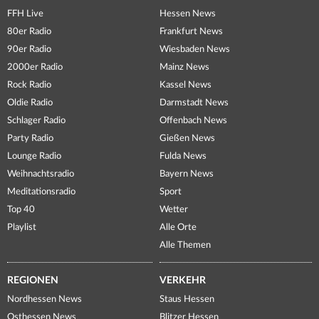
FFH Live
Hessen News
80er Radio
Frankfurt News
90er Radio
Wiesbaden News
2000er Radio
Mainz News
Rock Radio
Kassel News
Oldie Radio
Darmstadt News
Schlager Radio
Offenbach News
Party Radio
Gießen News
Lounge Radio
Fulda News
Weihnachtsradio
Bayern News
Meditationsradio
Sport
Top 40
Wetter
Playlist
Alle Orte
Alle Themen
REGIONEN
VERKEHR
Nordhessen News
Staus Hessen
Osthessen News
Blitzer Hessen