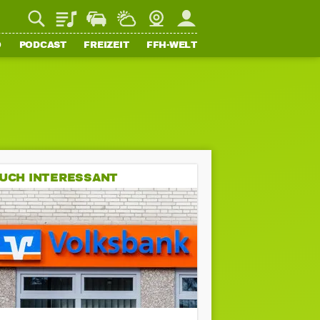
Playlist
Staupilot
Wetter
Webcam
Mein FFH
O
PODCAST
FREIZEIT
FFH-WELT
UCH INTERESSANT