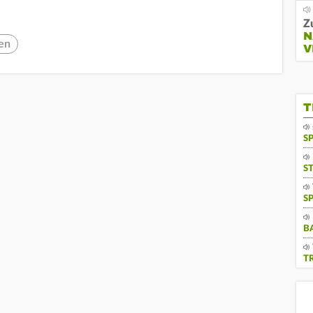
Z
N
en
V
T
S
S
S
B
T