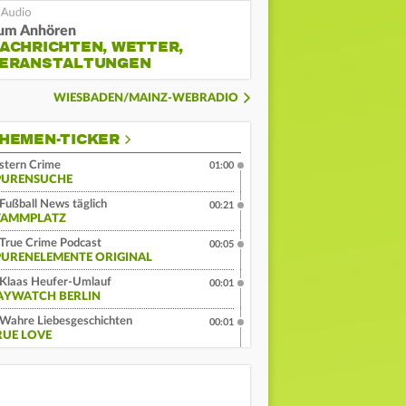
um Anhören
ACHRICHTEN, WETTER,
ERANSTALTUNGEN
WIESBADEN/MAINZ-WEBRADIO
HEMEN-TICKER
stern Crime
01:00
PURENSUCHE
Fußball News täglich
00:21
TAMMPLATZ
True Crime Podcast
00:05
PURENELEMENTE ORIGINAL
Klaas Heufer-Umlauf
00:01
AYWATCH BERLIN
Wahre Liebesgeschichten
00:01
RUE LOVE