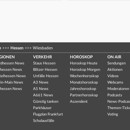
n
>>>
Hessen
>>>
Wiesbaden
GIONEN
VERKEHR
HOROSKOP
ON AIR
dhessen News
Staus Hessen
Horoskop Heute
Sendungen
hessen News
Blitzer Hessen
Horoskop Morgen
Aktionen
telhessen News
Unfälle Hessen
Wochenhoroskop
Videos
in-Main News
A3 News
Monatshoroskop
Webcams
hessen News
A5 News
Jahreshoroskop
Moderatoren
A661 News
Partnerhoroskop
Podcasts
Günstig tanken
Aszendent
News-Podcas
Parkhäuser
Themen-Tick
Flugplan Frankfurt
Voting
Schulausfälle