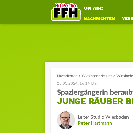
ON AIR:
NACHRICHTEN
VER
Nachrichten
>
Wiesbaden/Mainz
>
Wiesbaden
25.03.2024, 16:14 Uhr
Spaziergängerin beraub
JUNGE RÄUBER B
Leiter Studio Wiesbaden
Peter Hartmann