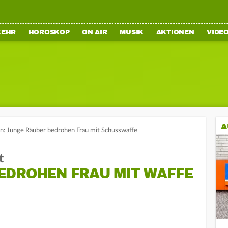
KEHR
HOROSKOP
ON AIR
MUSIK
AKTIONEN
VIDE
A
: Junge Räuber bedrohen Frau mit Schusswaffe
t
EDROHEN FRAU MIT WAFFE