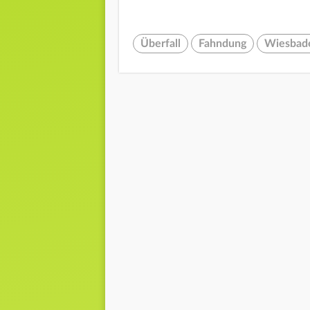
Überfall
Fahndung
Wiesbad