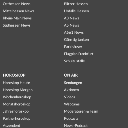
Osthessen News
Blitzer Hessen
Mittelhessen News
Unfälle Hessen
Rhein-Main News
A3 News
Südhessen News
A5 News
A661 News
Günstig tanken
Parkhäuser
Flugplan Frankfurt
Schulausfälle
HOROSKOP
ON AIR
Horoskop Heute
Sendungen
Horoskop Morgen
Aktionen
Wochenhoroskop
Videos
Monatshoroskop
Webcams
Jahreshoroskop
Moderatoren & Team
Partnerhoroskop
Podcasts
Aszendent
News-Podcast