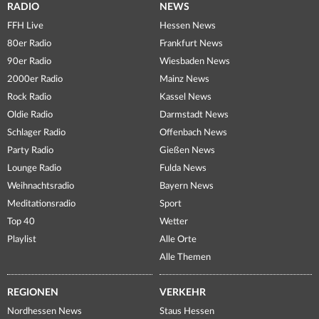
RADIO
NEWS
FFH Live
Hessen News
80er Radio
Frankfurt News
90er Radio
Wiesbaden News
2000er Radio
Mainz News
Rock Radio
Kassel News
Oldie Radio
Darmstadt News
Schlager Radio
Offenbach News
Party Radio
Gießen News
Lounge Radio
Fulda News
Weihnachtsradio
Bayern News
Meditationsradio
Sport
Top 40
Wetter
Playlist
Alle Orte
Alle Themen
REGIONEN
VERKEHR
Nordhessen News
Staus Hessen