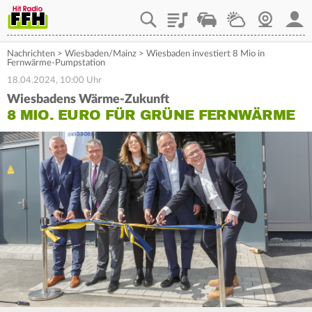
Playlist
Staupilot
Wetter
Webcam
Mein
Nachrichten
>
Wiesbaden/Mainz
>
Wiesbaden investiert 8 Mio in
Fernwärme-Pumpstation
18.04.2024, 10:00 Uhr
Wiesbadens Wärme-Zukunft
8 MIO. EURO FÜR GRÜNE FERNWÄRME