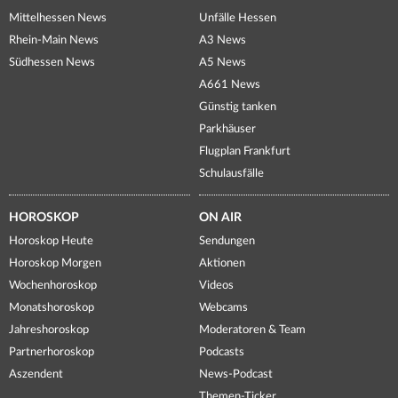
Mittelhessen News
Unfälle Hessen
Rhein-Main News
A3 News
Südhessen News
A5 News
A661 News
Günstig tanken
Parkhäuser
Flugplan Frankfurt
Schulausfälle
HOROSKOP
ON AIR
Horoskop Heute
Sendungen
Horoskop Morgen
Aktionen
Wochenhoroskop
Videos
Monatshoroskop
Webcams
Jahreshoroskop
Moderatoren & Team
Partnerhoroskop
Podcasts
Aszendent
News-Podcast
Themen-Ticker