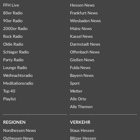
FFH Live
Hessen News
80er Radio
Frankfurt News
90er Radio
Wiesbaden News
2000er Radio
Mainz News
Rock Radio
Kassel News
Oldie Radio
Darmstadt News
Schlager Radio
Offenbach News
Party Radio
Gießen News
Lounge Radio
Fulda News
Weihnachtsradio
Bayern News
Meditationsradio
Sport
Top 40
Wetter
Playlist
Alle Orte
Alle Themen
REGIONEN
VERKEHR
Nordhessen News
Staus Hessen
Osthessen News
Blitzer Hessen