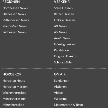
REGIONEN
VERKEHR
Nordhessen News
Staus Hessen
Osthessen News
Blitzer Hessen
Mittelhessen News
Unfälle Hessen
Rhein-Main News
A3 News
Südhessen News
A5 News
A661 News
Günstig tanken
Parkhäuser
Flugplan Frankfurt
Schulausfälle
HOROSKOP
ON AIR
Horoskop Heute
Sendungen
Horoskop Morgen
Aktionen
Wochenhoroskop
Videos
Monatshoroskop
Webcams
Jahreshoroskop
Moderatoren & Team