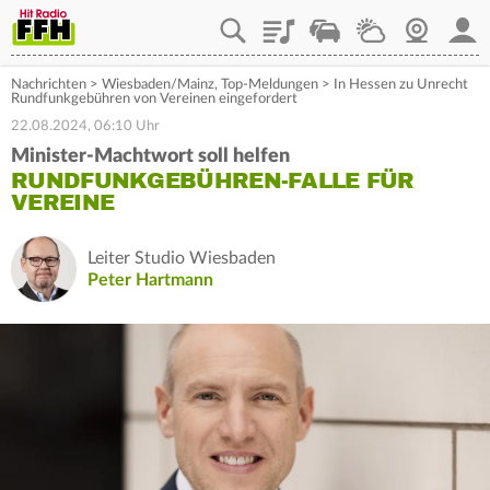
Playlist
Staupilot
Wetter
Webcam
Mein
Nachrichten
>
Wiesbaden/Mainz
,
Top-Meldungen
>
In Hessen zu Unrecht
Rundfunkgebühren von Vereinen eingefordert
22.08.2024, 06:10 Uhr
Minister-Machtwort soll helfen
RUNDFUNKGEBÜHREN-FALLE FÜR
VEREINE
Leiter Studio Wiesbaden
Peter Hartmann