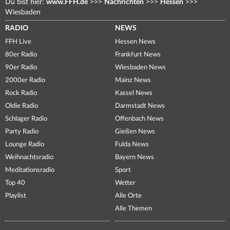
Du bist hier:
www.FFH.de
>>>
Nachrichten
>>>
Hessen
>>>
Wiesbaden
RADIO
NEWS
FFH Live
Hessen News
80er Radio
Frankfurt News
90er Radio
Wiesbaden News
2000er Radio
Mainz News
Rock Radio
Kassel News
Oldie Radio
Darmstadt News
Schlager Radio
Offenbach News
Party Radio
Gießen News
Lounge Radio
Fulda News
Weihnachtsradio
Bayern News
Meditationsradio
Sport
Top 40
Wetter
Playlist
Alle Orte
Alle Themen