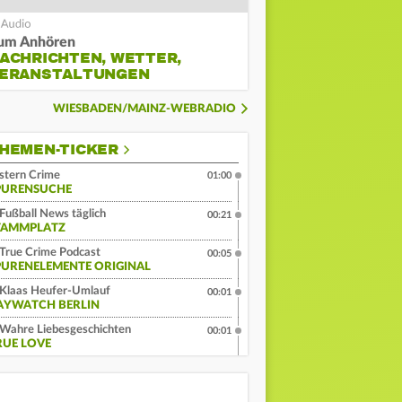
um Anhören
ACHRICHTEN, WETTER,
ERANSTALTUNGEN
WIESBADEN/MAINZ-WEBRADIO
HEMEN-TICKER
stern Crime
01:00
PURENSUCHE
Fußball News täglich
00:21
TAMMPLATZ
True Crime Podcast
00:05
PURENELEMENTE ORIGINAL
Klaas Heufer-Umlauf
00:01
AYWATCH BERLIN
Wahre Liebesgeschichten
00:01
RUE LOVE