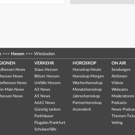
n
>>>
Hessen
>>>
Wiesbaden
GIONEN
VERKEHR
HOROSKOP
ON AIR
dhessen News
Staus Hessen
Horoskop Heute
Sendungen
hessen News
Blitzer Hessen
Horoskop Morgen
Aktionen
telhessen News
Unfälle Hessen
Wochenhoroskop
Videos
in-Main News
A3 News
Monatshoroskop
Webcams
hessen News
A5 News
Jahreshoroskop
Moderatoren
A661 News
Partnerhoroskop
Podcasts
Günstig tanken
Aszendent
News-Podcas
Parkhäuser
Themen-Tick
Flugplan Frankfurt
Voting
Schulausfälle