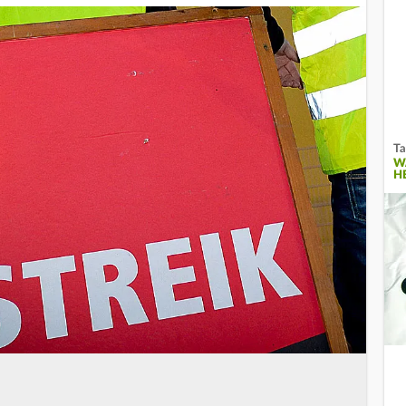
Ta
W
H