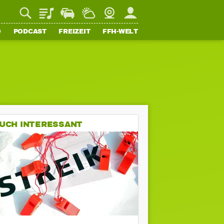
Playlist
Staupilot
Wetter
Webcam
Mein FFH
O
PODCAST
FREIZEIT
FFH-WELT
UCH INTERESSANT