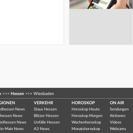
n
>>>
Hessen
>>>
Wiesbaden
GIONEN
VERKEHR
HOROSKOP
ON AIR
dhessen News
Staus Hessen
Horoskop Heute
Sendungen
hessen News
Blitzer Hessen
Horoskop Morgen
Aktionen
telhessen News
Unfälle Hessen
Wochenhoroskop
Videos
in-Main News
A3 News
Monatshoroskop
Webcams