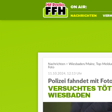
ON AIR:
NACHRICHTEN
VER
Nachrichten
>
Wiesbaden/Mainz
,
Top-Meldu
Foto
11.10.2024, 12:13 Uhr
Polizei fahndet mit Fot
VERSUCHTES TÖT
WIESBADEN