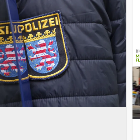
Bl
M
F