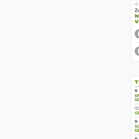
Z
N
V
T
S
SE
G
S
G