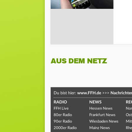
AUS DEM NETZ
Du bist hier:
www.FFH.de
>>>
Nachrichte
RADIO
NEWS
RE
FFH Live
Hessen News
Nor
80er Radio
Frankfurt News
Ost
90er Radio
Wiesbaden News
Mit
2000er Radio
Mainz News
Rhe