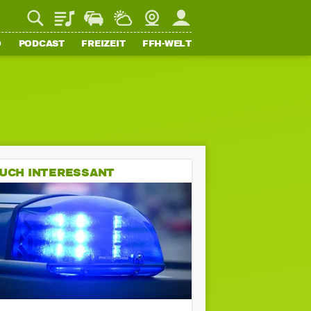
Playlist
Staupilot
Wetter
Webcam
Mein FFH
O
PODCAST
FREIZEIT
FFH-WELT
UCH INTERESSANT