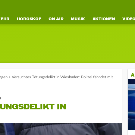
KEHR
HOROSKOP
ON AIR
MUSIK
AKTIONEN
VIDE
A
ngen
>
Versuchtes Tötungsdelikt in Wiesbaden: Polizei fahndet mit
o
UNGSDELIKT IN