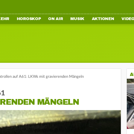
KEHR
HOROSKOP
ON AIR
MUSIK
AKTIONEN
VIDE
A
ntrollen auf A61: LKWs mit gravierenden Mängeln
61
ERENDEN MÄNGELN