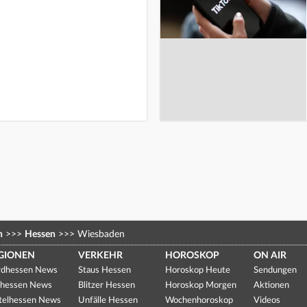
n
>>>
Hessen
>>>
Wiesbaden
GIONEN
VERKEHR
HOROSKOP
ON AIR
dhessen News
Staus Hessen
Horoskop Heute
Sendungen
hessen News
Blitzer Hessen
Horoskop Morgen
Aktionen
telhessen News
Unfälle Hessen
Wochenhoroskop
Videos