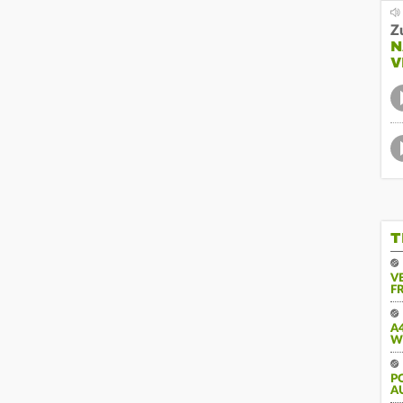
Z
N
V
T
V
FR
A
W
PO
U