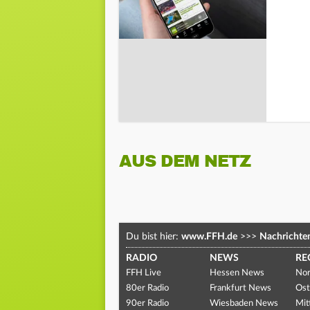
AUS DEM NETZ
Du bist hier:
www.FFH.de
>>>
Nachrichte
RADIO
NEWS
RE
FFH Live
Hessen News
Nor
80er Radio
Frankfurt News
Ost
90er Radio
Wiesbaden News
Mit