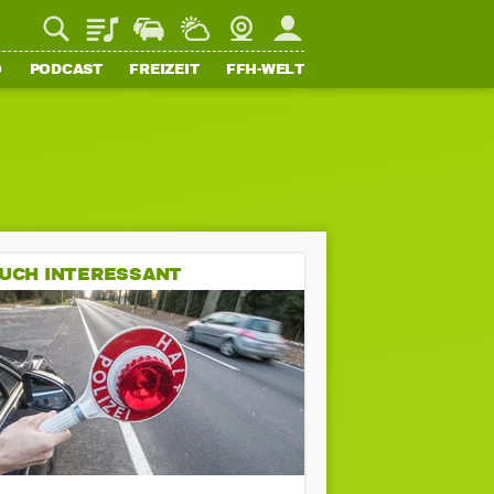
Playlist
Staupilot
Wetter
Webcam
Mein FFH
O
PODCAST
FREIZEIT
FFH-WELT
UCH INTERESSANT