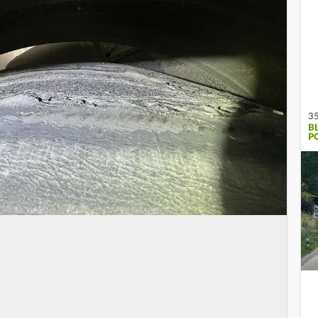
35
B
PO