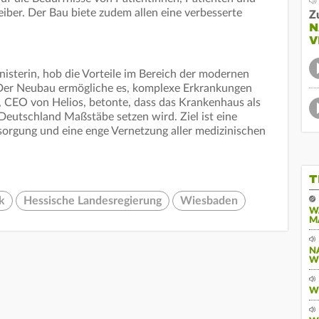
iber. Der Bau biete zudem allen eine verbesserte
Z
N
V
isterin, hob die Vorteile im Bereich der modernen
 Der Neubau ermögliche es, komplexe Erkrankungen
, CEO von Helios, betonte, dass das Krankenhaus als
Deutschland Maßstäbe setzen wird. Ziel ist eine
sorgung und eine enge Vernetzung aller medizinischen
T
ik
Hessische Landesregierung
Wiesbaden
W
M
N
W
W