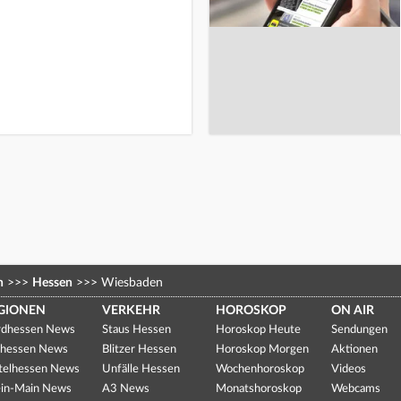
n
>>>
Hessen
>>>
Wiesbaden
GIONEN
VERKEHR
HOROSKOP
ON AIR
dhessen News
Staus Hessen
Horoskop Heute
Sendungen
hessen News
Blitzer Hessen
Horoskop Morgen
Aktionen
telhessen News
Unfälle Hessen
Wochenhoroskop
Videos
in-Main News
A3 News
Monatshoroskop
Webcams