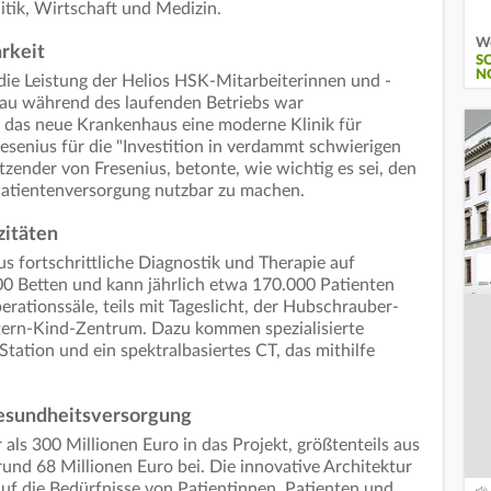
itik, Wirtschaft und Medizin.
We
rkeit
S
N
 die Leistung der Helios HSK-Mitarbeiterinnen und -
au während des laufenden Betriebs war
 das neue Krankenhaus eine moderne Klinik für
senius für die "Investition in verdammt schwierigen
tzender von Fresenius, betonte, wie wichtig es sei, den
 Patientenversorgung nutzbar zu machen.
zitäten
s fortschrittliche Diagnostik und Therapie auf
00 Betten und kann jährlich etwa 170.000 Patienten
erationssäle, teils mit Tageslicht, der Hubschrauber-
tern-Kind-Zentrum. Dazu kommen spezialisierte
Station und ein spektralbasiertes CT, das mithilfe
 Gesundheitsversorgung
 als 300 Millionen Euro in das Projekt, größtenteils aus
und 68 Millionen Euro bei. Die innovative Architektur
uf die Bedürfnisse von Patientinnen, Patienten und