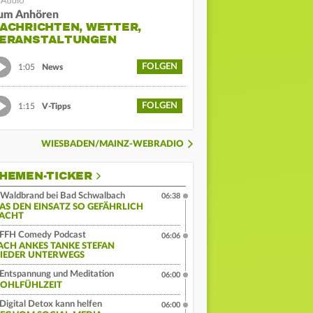
um Anhören
ACHRICHTEN, WETTER,
ERANSTALTUNGEN
FOLGEN
1:05
News
FOLGEN
1:15
V-Tipps
WIESBADEN/MAINZ-WEBRADIO
HEMEN-TICKER
Waldbrand bei Bad Schwalbach
06:38
AS DEN EINSATZ SO GEFÄHRLICH
ACHT
FFH Comedy Podcast
06:06
ACH ANKES TANKE STEFAN
IEDER UNTERWEGS
Entspannung und Meditation
06:00
OHLFÜHLZEIT
Digital Detox kann helfen
06:00