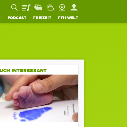
Playlist
Staupilot
Wetter
Webcam
Mein FFH
O
PODCAST
FREIZEIT
FFH-WELT
UCH INTERESSANT