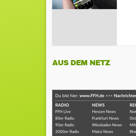
AUS DEM NETZ
Du bist hier:
www.FFH.de
>>>
Nachrichte
RADIO
NEWS
RE
FFH Live
Hessen News
Nor
80er Radio
Frankfurt News
Ost
90er Radio
Wiesbaden News
Mit
2000er Radio
Mainz News
Rhe