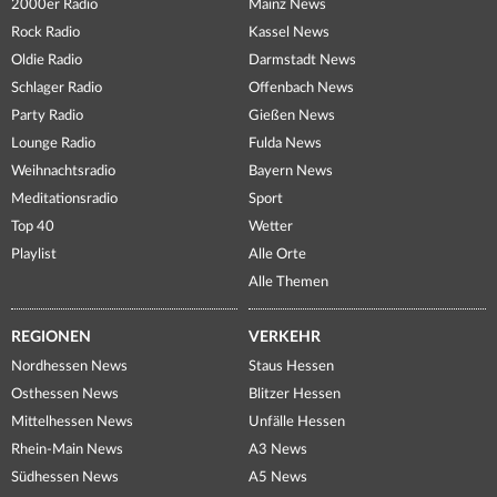
2000er Radio
Mainz News
Rock Radio
Kassel News
Oldie Radio
Darmstadt News
Schlager Radio
Offenbach News
Party Radio
Gießen News
Lounge Radio
Fulda News
Weihnachtsradio
Bayern News
Meditationsradio
Sport
Top 40
Wetter
Playlist
Alle Orte
Alle Themen
REGIONEN
VERKEHR
Nordhessen News
Staus Hessen
Osthessen News
Blitzer Hessen
Mittelhessen News
Unfälle Hessen
Rhein-Main News
A3 News
Südhessen News
A5 News