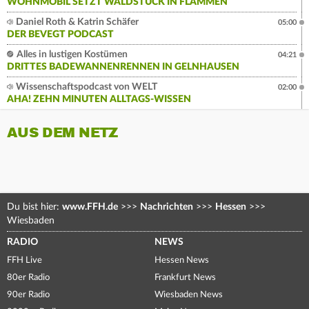
WOHNMOBIL SETZT WALDSTÜCK IN FLAMMEN
Daniel Roth & Katrin Schäfer
05:00
DER BEVEGT PODCAST
Alles in lustigen Kostümen
04:21
DRITTES BADEWANNENRENNEN IN GELNHAUSEN
Wissenschaftspodcast von WELT
02:00
AHA! ZEHN MINUTEN ALLTAGS-WISSEN
AUS DEM NETZ
Du bist hier:
www.FFH.de
>>>
Nachrichten
>>>
Hessen
>>>
Wiesbaden
RADIO
NEWS
FFH Live
Hessen News
80er Radio
Frankfurt News
90er Radio
Wiesbaden News