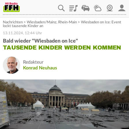
Playlist
Staupilot
Wetter
Webcam
Mein
Nachrichten
>
Wiesbaden/Mainz
,
Rhein-Main
>
Wiesbaden on Ice: Event
lockt tausende Kinder an
13.11.2024, 12:44 Uhr
Bald wieder "Wiesbaden on Ice"
TAUSENDE KINDER WERDEN KOMMEN
Redakteur
Konrad Neuhaus