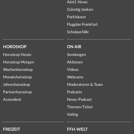
A661 News
Günstig tanken
Parkhäuser
Flugplan Frankfurt
Schulausfälle
HOROSKOP
ON AIR
Horoskop Heute
Sendungen
Horoskop Morgen
Aktionen
Wochenhoroskop
Videos
Monatshoroskop
Webcams
Jahreshoroskop
Moderatoren & Team
Partnerhoroskop
Podcasts
Aszendent
News-Podcast
Themen-Ticker
Voting
FREIZEIT
FFH-WELT