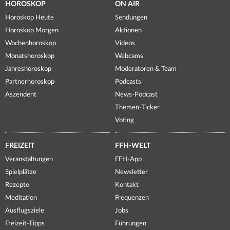
HOROSKOP
ON AIR
Horoskop Heute
Sendungen
Horoskop Morgen
Aktionen
Wochenhoroskop
Videos
Monatshoroskop
Webcams
Jahreshoroskop
Moderatoren & Team
Partnerhoroskop
Podcasts
Aszendent
News-Podcast
Themen-Ticker
Voting
FREIZEIT
FFH-WELT
Veranstaltungen
FFH-App
Spielplätze
Newsletter
Rezepte
Kontakt
Meditation
Frequenzen
Ausflugsziele
Jobs
Freizeit-Tipps
Führungen