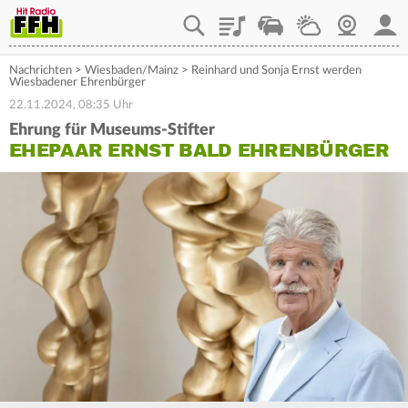
Playlist
Staupilot
Wetter
Webcam
Mein
Nachrichten
>
Wiesbaden/Mainz
>
Reinhard und Sonja Ernst werden
Wiesbadener Ehrenbürger
22.11.2024, 08:35 Uhr
Ehrung für Museums-Stifter
EHEPAAR ERNST BALD EHRENBÜRGER