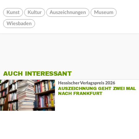
Kunst
Kultur
Auszeichnungen
Museum
Wiesbaden
AUCH INTERESSANT
Hessischer Verlagspreis 2026
AUSZEICHNUNG GEHT ZWEI MAL
NACH FRANKFURT