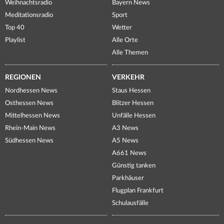
Weihnachtsradio
Bayern News
Meditationsradio
Sport
Top 40
Wetter
Playlist
Alle Orte
Alle Themen
REGIONEN
VERKEHR
Nordhessen News
Staus Hessen
Osthessen News
Blitzer Hessen
Mittelhessen News
Unfälle Hessen
Rhein-Main News
A3 News
Südhessen News
A5 News
A661 News
Günstig tanken
Parkhäuser
Flugplan Frankfurt
Schulausfälle