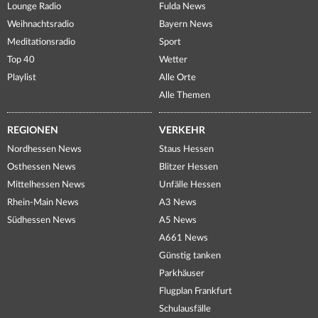
Lounge Radio
Fulda News
Weihnachtsradio
Bayern News
Meditationsradio
Sport
Top 40
Wetter
Playlist
Alle Orte
Alle Themen
REGIONEN
VERKEHR
Nordhessen News
Staus Hessen
Osthessen News
Blitzer Hessen
Mittelhessen News
Unfälle Hessen
Rhein-Main News
A3 News
Südhessen News
A5 News
A661 News
Günstig tanken
Parkhäuser
Flugplan Frankfurt
Schulausfälle