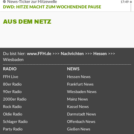
News-Ticker zur Hitzewelle
17:49
DWD: HITZE MACHT ZUM WOCHENENDE PAUSE
AUS DEM NETZ
Du bist hier:
www.FFH.de
>>>
Nachrichten
>>>
Hessen
>>>
Wiesbaden
RADIO
NEWS
FFH Live
Hessen News
80er Radio
Frankfurt News
90er Radio
Wiesbaden News
2000er Radio
Mainz News
Rock Radio
Kassel News
Oldie Radio
Darmstadt News
Schlager Radio
Offenbach News
Party Radio
Gießen News