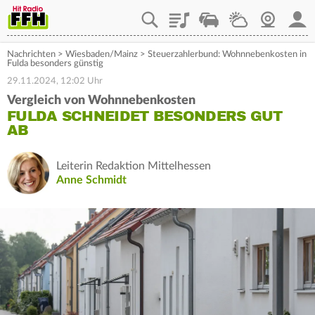
Playlist
Staupilot
Wetter
Webcam
Mein
Nachrichten
>
Wiesbaden/Mainz
>
Steuerzahlerbund: Wohnnebenkosten in
Fulda besonders günstig
29.11.2024, 12:02 Uhr
Vergleich von Wohnnebenkosten
FULDA SCHNEIDET BESONDERS GUT
AB
Leiterin Redaktion Mittelhessen
Anne Schmidt