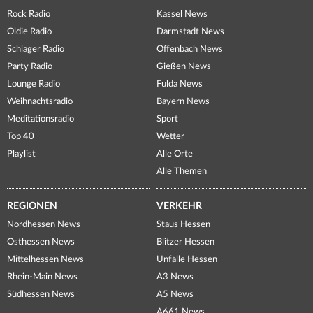
Rock Radio
Kassel News
Oldie Radio
Darmstadt News
Schlager Radio
Offenbach News
Party Radio
Gießen News
Lounge Radio
Fulda News
Weihnachtsradio
Bayern News
Meditationsradio
Sport
Top 40
Wetter
Playlist
Alle Orte
Alle Themen
REGIONEN
VERKEHR
Nordhessen News
Staus Hessen
Osthessen News
Blitzer Hessen
Mittelhessen News
Unfälle Hessen
Rhein-Main News
A3 News
Südhessen News
A5 News
A661 News