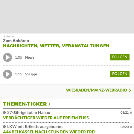
Zum Anhören
NACHRICHTEN, WETTER, VERANSTALTUNGEN
FOLGEN
1:05
News
FOLGEN
1:15
V-Tipps
WIESBADEN/MAINZ-WEBRADIO
THEMEN-TICKER
37-Jährige tot in Hanau
08:21
VERDÄCHTIGER WIEDER AUF FREIEM FUSS
LKW mit Briketts ausgebrannt
08:20
A44 BEI KASSEL NACH STUNDEN WIEDER FREI