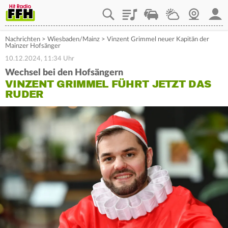
Playlist
Staupilot
Wetter
Webcam
Mein
Nachrichten
>
Wiesbaden/Mainz
>
Vinzent Grimmel neuer Kapitän der
Mainzer Hofsänger
10.12.2024, 11:34 Uhr
Wechsel bei den Hofsängern
VINZENT GRIMMEL FÜHRT JETZT DAS
RUDER