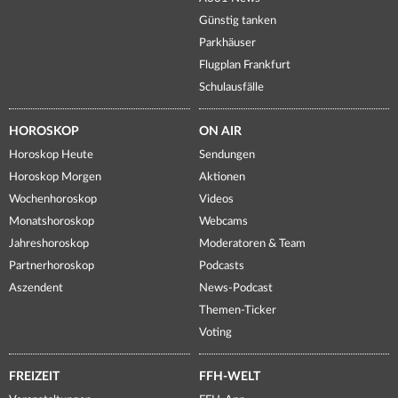
Günstig tanken
Parkhäuser
Flugplan Frankfurt
Schulausfälle
HOROSKOP
ON AIR
Horoskop Heute
Sendungen
Horoskop Morgen
Aktionen
Wochenhoroskop
Videos
Monatshoroskop
Webcams
Jahreshoroskop
Moderatoren & Team
Partnerhoroskop
Podcasts
Aszendent
News-Podcast
Themen-Ticker
Voting
FREIZEIT
FFH-WELT