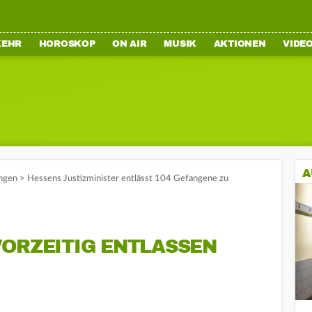
KEHR
HOROSKOP
ON AIR
MUSIK
AKTIONEN
VIDE
A
ngen
>
Hessens Justizminister entlässt 104 Gefangene zu
VORZEITIG ENTLASSEN