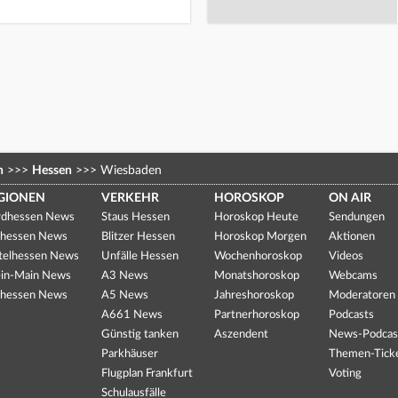
n
>>>
Hessen
>>>
Wiesbaden
GIONEN
VERKEHR
HOROSKOP
ON AIR
dhessen News
Staus Hessen
Horoskop Heute
Sendungen
hessen News
Blitzer Hessen
Horoskop Morgen
Aktionen
telhessen News
Unfälle Hessen
Wochenhoroskop
Videos
in-Main News
A3 News
Monatshoroskop
Webcams
hessen News
A5 News
Jahreshoroskop
Moderatoren
A661 News
Partnerhoroskop
Podcasts
Günstig tanken
Aszendent
News-Podcas
Parkhäuser
Themen-Tick
Flugplan Frankfurt
Voting
Schulausfälle