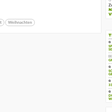
Z
N
V
t
Weihnachten
T
S
SE
G
S
G
3
D
W