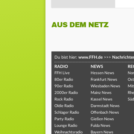
AUS DEM NETZ
Du bist hier:
www.FFH.de
>>>
Nachrichte
RADIO
NEWS
RE
FFH Live
Hessen News
Nor
80er Radio
Frankfurt News
Ost
90er Radio
Wiesbaden News
Mit
2000er Radio
Mainz News
Rhe
Rock Radio
Kassel News
Süd
Oldie Radio
Darmstadt News
Schlager Radio
Offenbach News
Party Radio
Gießen News
Lounge Radio
Fulda News
Weihnachtsradio
Bayern News