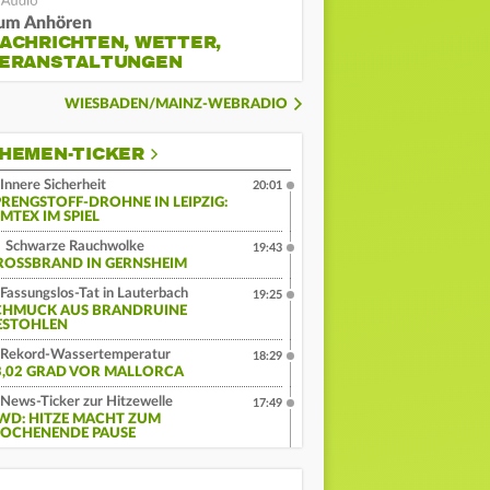
um Anhören
ACHRICHTEN, WETTER,
ERANSTALTUNGEN
WIESBADEN/MAINZ-WEBRADIO
HEMEN-TICKER
Innere Sicherheit
20:01
PRENGSTOFF-DROHNE IN LEIPZIG:
MTEX IM SPIEL
Schwarze Rauchwolke
19:43
ROSSBRAND IN GERNSHEIM
Fassungslos-Tat in Lauterbach
19:25
CHMUCK AUS BRANDRUINE
ESTOHLEN
Rekord-Wassertemperatur
18:29
3,02 GRAD VOR MALLORCA
News-Ticker zur Hitzewelle
17:49
WD: HITZE MACHT ZUM
OCHENENDE PAUSE