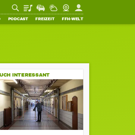
Playlist
Staupilot
Wetter
Webcam
Mein FFH
O
PODCAST
FREIZEIT
FFH-WELT
UCH INTERESSANT