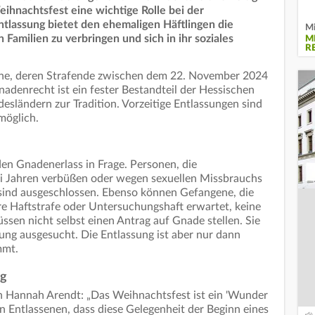
eihnachtsfest eine wichtige Rolle bei der
Entlassung bietet den ehemaligen Häftlingen die
Mi
 Familien zu verbringen und sich in ihr soziales
M
R
ene, deren Strafende zwischen dem 22. November 2024
adenrecht ist ein fester Bestandteil der Hessischen
esländern zur Tradition. Vorzeitige Entlassungen sind
möglich.
en Gnadenerlass in Frage. Personen, die
ei Jahren verbüßen oder wegen sexuellen Missbrauchs
, sind ausgeschlossen. Ebenso können Gefangene, die
e Haftstrafe oder Untersuchungshaft erwartet, keine
en nicht selbst einen Antrag auf Gnade stellen. Sie
sung ausgesucht. Die Entlassung ist aber nur dann
mmt.
ng
hin Hannah Arendt: „Das Weihnachtsfest ist ein 'Wunder
 Entlassenen, dass diese Gelegenheit der Beginn eines