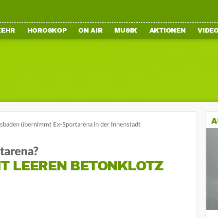
KEHR
HOROSKOP
ON AIR
MUSIK
AKTIONEN
VIDE
A
sbaden übernimmt Ex-Sportarena in der Innenstadt
rtarena?
T LEEREN BETONKLOTZ