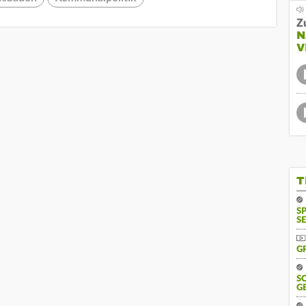
Z
N
V
T
S
SE
G
S
G