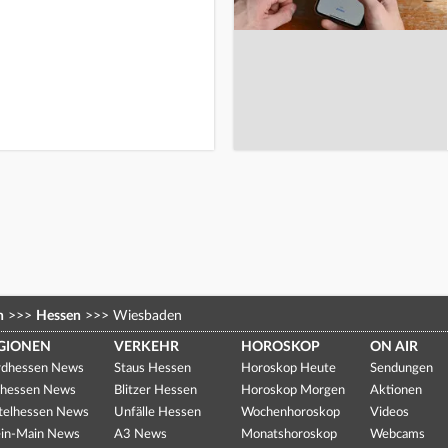
n
>>>
Hessen
>>>
Wiesbaden
GIONEN
VERKEHR
HOROSKOP
ON AIR
dhessen News
Staus Hessen
Horoskop Heute
Sendungen
hessen News
Blitzer Hessen
Horoskop Morgen
Aktionen
telhessen News
Unfälle Hessen
Wochenhoroskop
Videos
in-Main News
A3 News
Monatshoroskop
Webcams