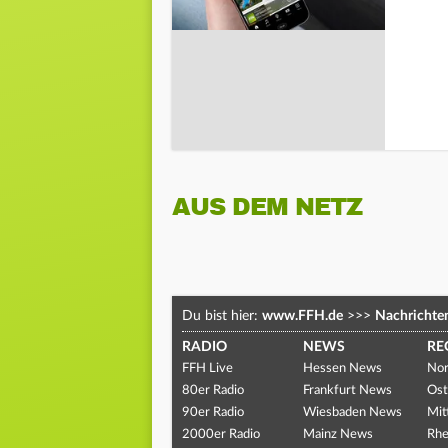
AUS DEM NETZ
Du bist hier:
www.FFH.de
>>>
Nachrichte
RADIO
NEWS
RE
FFH Live
Hessen News
Nor
80er Radio
Frankfurt News
Ost
90er Radio
Wiesbaden News
Mit
2000er Radio
Mainz News
Rhe