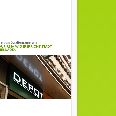
reit um Straßensanierung
AUFIRMA WIDERSPRICHT STADT
IESBADEN