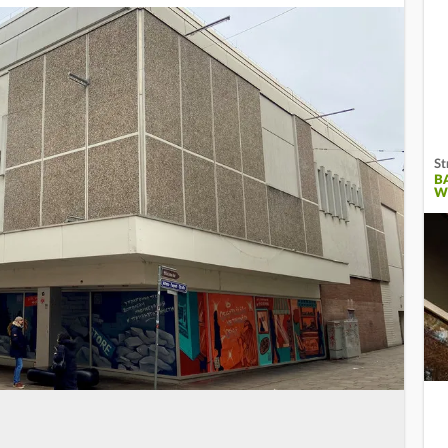
St
B
W