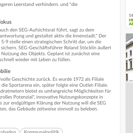
ngeren Leerstand verhindern. und "die
16
H
Fokus
A
uch den SEG-Aufsichtsrat führt, sagt zu dem
twortung und gestaltet aktiv die Innenstadt." Der
5-9 stelle einen strategischen Schritt dar, um die
u sichern. SEG-Geschäftsführer Roland Stöcklin äußert
e Nutzung des Objekts. Geplant ist zunächst eine
hnell wieder mit Leben zu füllen.
bilie
volle Geschichte zurück. Es wurde 1972 als Filiale
die Sportarena ein, später folgte eine Outlet-Filiale.
adratmetern bietet es umfangreiche Möglichkeiten für
großes Potenzial", innovative Nutzungskonzepte in
is zur endgültigen Klärung der Nutzung will die SEG
en, das Gebäude zeitweise sinnvoll zu beleben.
sbaden
Kommunalpolitik