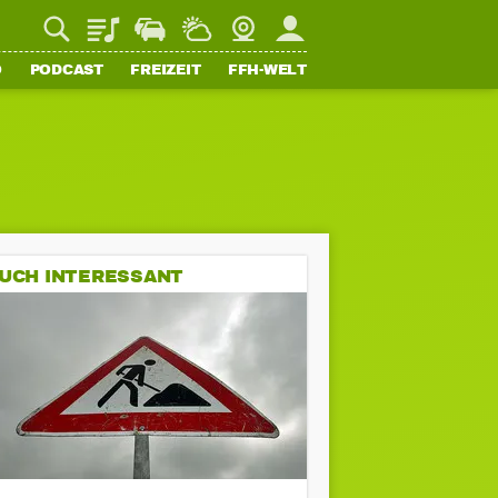
Playlist
Staupilot
Wetter
Webcam
Mein FFH
O
PODCAST
FREIZEIT
FFH-WELT
UCH INTERESSANT