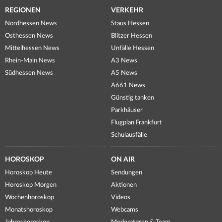
REGIONEN
VERKEHR
Nordhessen News
Staus Hessen
Osthessen News
Blitzer Hessen
Mittelhessen News
Unfälle Hessen
Rhein-Main News
A3 News
Südhessen News
A5 News
A661 News
Günstig tanken
Parkhäuser
Flugplan Frankfurt
Schulausfälle
HOROSKOP
ON AIR
Horoskop Heute
Sendungen
Horoskop Morgen
Aktionen
Wochenhoroskop
Videos
Monatshoroskop
Webcams