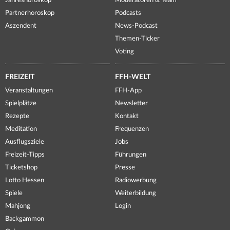
Jahreshoroskop
Moderatoren & Team
Partnerhoroskop
Podcasts
Aszendent
News-Podcast
Themen-Ticker
Voting
FREIZEIT
FFH-WELT
Veranstaltungen
FFH-App
Spielplätze
Newsletter
Rezepte
Kontakt
Meditation
Frequenzen
Ausflugsziele
Jobs
Freizeit-Tipps
Führungen
Ticketshop
Presse
Lotto Hessen
Radiowerbung
Spiele
Weiterbildung
Mahjong
Login
Backgammon