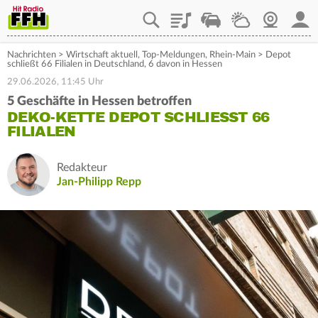
Playlist
Staupilot
Wetter
Webcam
Mein
Nachrichten
>
Wirtschaft aktuell
,
Top-Meldungen
,
Rhein-Main
>
Depot
schließt 66 Filialen in Deutschland, 6 davon in Hessen
29.06.2026, 11:45 Uhr
5 Geschäfte in Hessen betroffen
DEKO-KETTE DEPOT SCHLIESST 66 F
ILIALEN
Redakteur
Jan-Philipp Repp