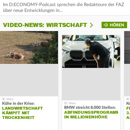
Im D:ECONOMY-Podcast sprechen die Redakteure der FAZ
über neue Entwicklungen in…
VIDEO-NEWS: WIRTSCHAFT
HÖREN
Kühe in der Krise:
BMW streicht 8.000 Stellen:
LANDWIRTSCHAFT
F
ABFINDUNGSPROGRAMM
KÄMPFT MIT
3
IN MILLIONENHÖHE
TROCKENHEIT
A