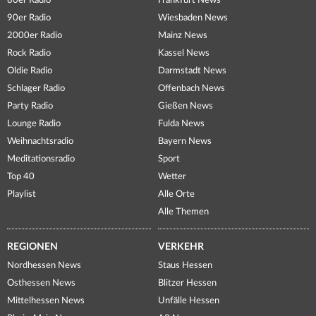
80er Radio
Frankfurt News
90er Radio
Wiesbaden News
2000er Radio
Mainz News
Rock Radio
Kassel News
Oldie Radio
Darmstadt News
Schlager Radio
Offenbach News
Party Radio
Gießen News
Lounge Radio
Fulda News
Weihnachtsradio
Bayern News
Meditationsradio
Sport
Top 40
Wetter
Playlist
Alle Orte
Alle Themen
REGIONEN
VERKEHR
Nordhessen News
Staus Hessen
Osthessen News
Blitzer Hessen
Mittelhessen News
Unfälle Hessen