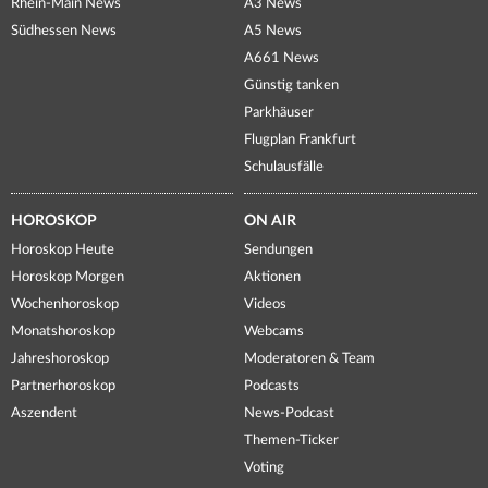
Rhein-Main News
A3 News
Südhessen News
A5 News
A661 News
Günstig tanken
Parkhäuser
Flugplan Frankfurt
Schulausfälle
HOROSKOP
ON AIR
Horoskop Heute
Sendungen
Horoskop Morgen
Aktionen
Wochenhoroskop
Videos
Monatshoroskop
Webcams
Jahreshoroskop
Moderatoren & Team
Partnerhoroskop
Podcasts
Aszendent
News-Podcast
Themen-Ticker
Voting