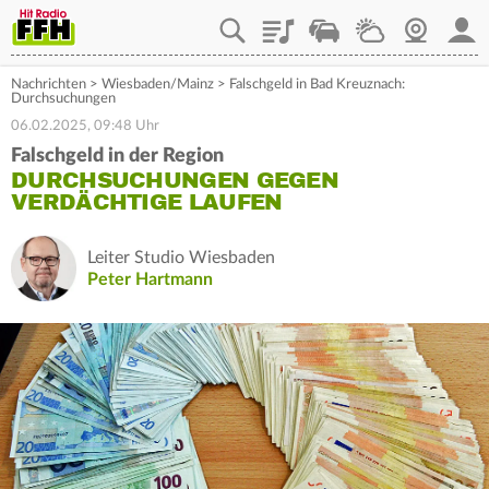
Playlist
Staupilot
Wetter
Webcam
Mein
Nachrichten
>
Wiesbaden/Mainz
>
Falschgeld in Bad Kreuznach:
Durchsuchungen
06.02.2025, 09:48 Uhr
Falschgeld in der Region
DURCHSUCHUNGEN GEGEN
VERDÄCHTIGE LAUFEN
Leiter Studio Wiesbaden
Peter Hartmann