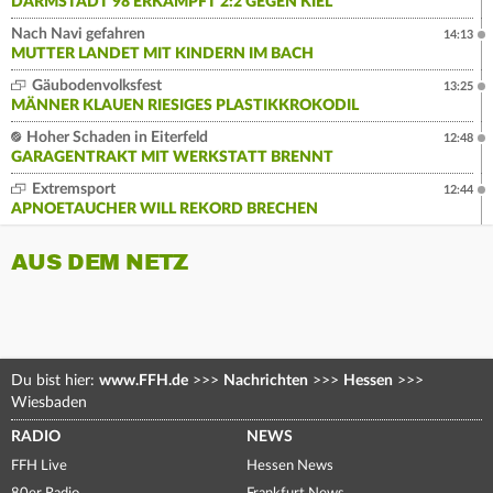
DARMSTADT 98 ERKÄMPFT 2:2 GEGEN KIEL
Nach Navi gefahren
14:13
MUTTER LANDET MIT KINDERN IM BACH
Gäubodenvolksfest
13:25
MÄNNER KLAUEN RIESIGES PLASTIKKROKODIL
Hoher Schaden in Eiterfeld
12:48
GARAGENTRAKT MIT WERKSTATT BRENNT
Extremsport
12:44
APNOETAUCHER WILL REKORD BRECHEN
AUS DEM NETZ
Du bist hier:
www.FFH.de
>>>
Nachrichten
>>>
Hessen
>>>
Wiesbaden
RADIO
NEWS
FFH Live
Hessen News