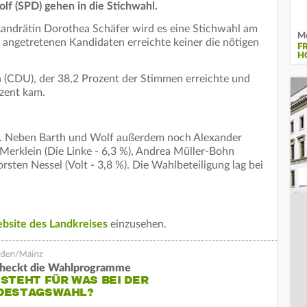
f (SPD) gehen in die Stichwahl.
andrätin Dorothea Schäfer wird es eine Stichwahl am
Me
angetretenen Kandidaten erreichte keiner die nötigen
F
H
(CDU), der 38,2 Prozent der Stimmen erreichte und
ozent kam.
. Neben Barth und Wolf außerdem noch Alexander
 Merklein (Die Linke - 6,3 %), Andrea Müller-Bohn
rsten Nessel (Volt - 3,8 %). Die Wahlbeteiligung lag bei
bsite des Landkreises
einzusehen.
heckt die Wahlprogramme
STEHT FÜR WAS BEI DER
DESTAGSWAHL?