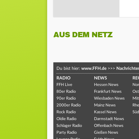
AUS DEM NETZ
Du bist hier:
www.FFH.de
>>>
Nachrichte
RADIO
NEWS
RE
FFH Live
Hessen News
Nor
80er Radio
Frankfurt News
Ost
90er Radio
Wiesbaden News
Mit
2000er Radio
Mainz News
Rhe
Rock Radio
Kassel News
Süd
Oldie Radio
Darmstadt News
Schlager Radio
Offenbach News
Party Radio
Gießen News