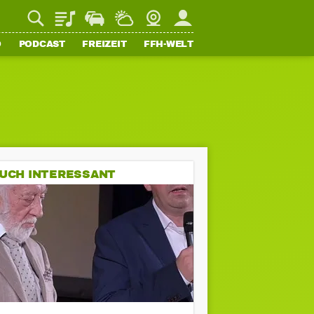
Playlist
Staupilot
Wetter
Webcam
Mein FFH
O
PODCAST
FREIZEIT
FFH-WELT
UCH INTERESSANT