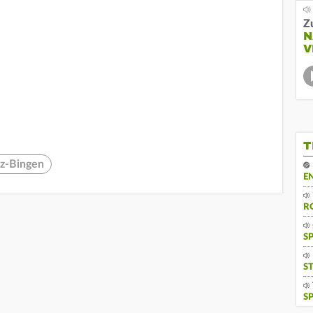
Z
N
V
T
nz-Bingen
E
R
S
S
S