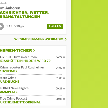
um Anhören
ACHRICHTEN, WETTER,
ERANSTALTUNGEN
FOLGEN
1:15
V-Tipps
WIESBADEN/MAINZ-WEBRADIO
HEMEN-TICKER
Die Kult-Hütte in der Rhön
04:22
NZIANHÜTTE IN HILDERS WIRD 70
Kriegsreporter Paul Ronzheimer
04:00
ONZHEIMER
stern Crime
01:00
PURENSUCHE
Fußball News täglich
00:21
TAMMPLATZ
True Crime Podcast
00:05
PURENELEMENTE ORIGINAL