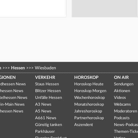
n
>>>
Hessen
>>>
Wiesbaden
GIONEN
VERKEHR
HOROSKOP
ON AIR
dhessen News
Staus Hessen
Horoskop Heute
Sendungen
hessen News
Blitzer Hessen
Horoskop Morgen
Aktionen
telhessen News
Unfälle Hessen
Wochenhoroskop
Videos
in-Main News
A3 News
Monatshoroskop
Webcams
hessen News
A5 News
Jahreshoroskop
Moderatoren
A661 News
Partnerhoroskop
Podcasts
Günstig tanken
Aszendent
News-Podcas
Parkhäuser
Themen-Tick