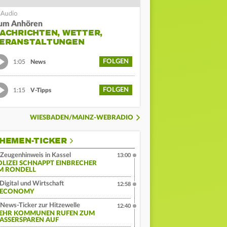
um Anhören
ACHRICHTEN, WETTER,
ERANSTALTUNGEN
FOLGEN
1:05
News
FOLGEN
1:15
V-Tipps
WIESBADEN/MAINZ-WEBRADIO
HEMEN-TICKER
Zeugenhinweis in Kassel
13:00
OLIZEI SCHNAPPT EINBRECHER
M RONDELL
Digital und Wirtschaft
12:58
:ECONOMY
News-Ticker zur Hitzewelle
12:40
EHR KOMMUNEN RUFEN ZUM
ASSERSPAREN AUF