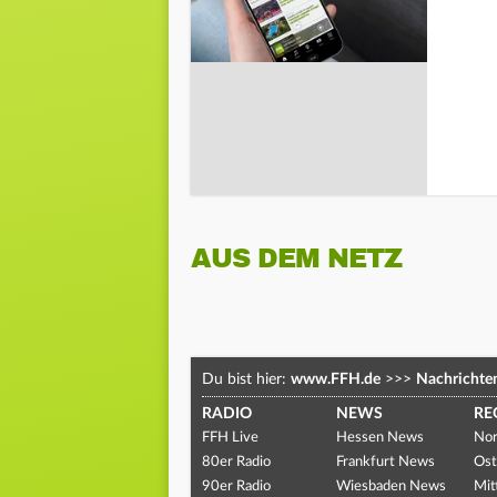
AUS DEM NETZ
Du bist hier:
www.FFH.de
>>>
Nachrichte
RADIO
NEWS
RE
FFH Live
Hessen News
Nor
80er Radio
Frankfurt News
Ost
90er Radio
Wiesbaden News
Mit