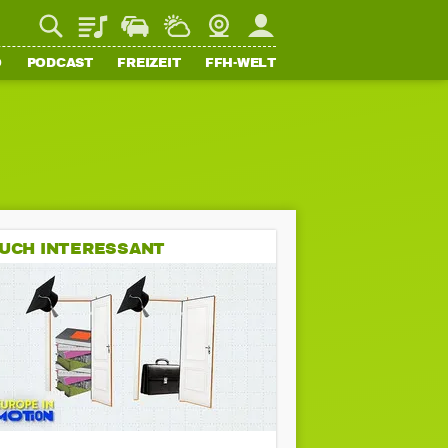
Playlist
Staupilot
Wetter
Webcam
Mein FFH
O
PODCAST
FREIZEIT
FFH-WELT
UCH INTERESSANT