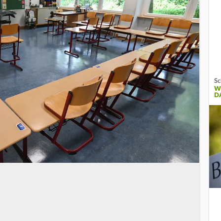
Sc
W
D