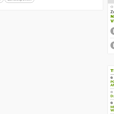
Z
N
V
T
P
A
D
M
W