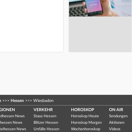
n
>>>
Hessen
>>>
Wiesbaden
GIONEN
VERKEHR
HOROSKOP
ON AIR
dhessen News
Staus Hessen
Horoskop Heute
Sendungen
hessen News
Blitzer Hessen
Horoskop Morgen
Aktionen
telhessen News
Unfälle Hessen
Wochenhoroskop
Videos