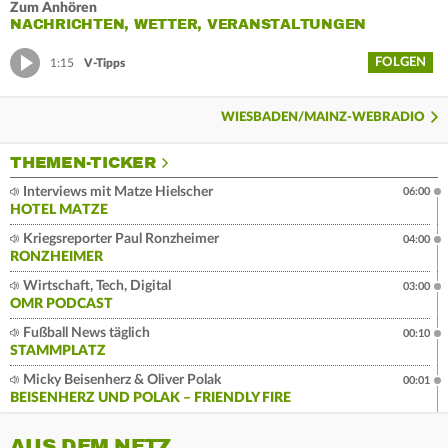
Zum Anhören
NACHRICHTEN, WETTER, VERANSTALTUNGEN
FOLGEN
1:15
V-Tipps
WIESBADEN/MAINZ-WEBRADIO
THEMEN-TICKER
Interviews mit Matze Hielscher
06:00
HOTEL MATZE
Kriegsreporter Paul Ronzheimer
04:00
RONZHEIMER
Wirtschaft, Tech, Digital
03:00
OMR PODCAST
Fußball News täglich
00:10
STAMMPLATZ
Micky Beisenherz & Oliver Polak
00:01
BEISENHERZ UND POLAK – FRIENDLY FIRE
AUS DEM NETZ