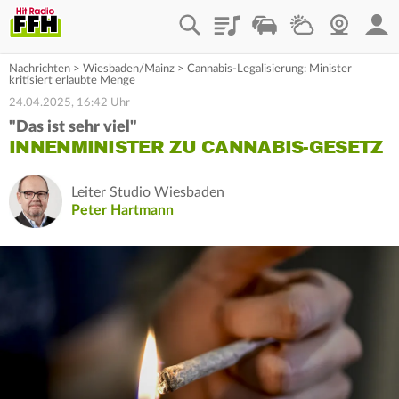
Playlist
Staupilot
Wetter
Webcam
Mein
Nachrichten
>
Wiesbaden/Mainz
>
Cannabis-Legalisierung: Minister
kritisiert erlaubte Menge
24.04.2025, 16:42 Uhr
"Das ist sehr viel"
INNENMINISTER ZU CANNABIS-GESETZ
Leiter Studio Wiesbaden
Peter Hartmann