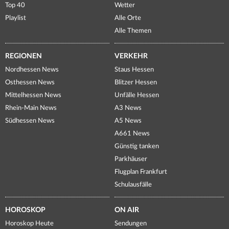
Top 40
Wetter
Playlist
Alle Orte
Alle Themen
REGIONEN
VERKEHR
Nordhessen News
Staus Hessen
Osthessen News
Blitzer Hessen
Mittelhessen News
Unfälle Hessen
Rhein-Main News
A3 News
Südhessen News
A5 News
A661 News
Günstig tanken
Parkhäuser
Flugplan Frankfurt
Schulausfälle
HOROSKOP
ON AIR
Horoskop Heute
Sendungen