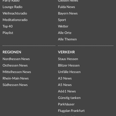
Party Radio
Gießen News
Lounge Radio
Fulda News
Weihnachtsradio
Bayern News
Meditationsradio
Sport
Top 40
Wetter
Playlist
Alle Orte
Alle Themen
REGIONEN
VERKEHR
Nordhessen News
Staus Hessen
Osthessen News
Blitzer Hessen
Mittelhessen News
Unfälle Hessen
Rhein-Main News
A3 News
Südhessen News
A5 News
A661 News
Günstig tanken
Parkhäuser
Flugplan Frankfurt