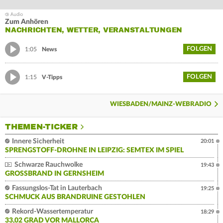
Zum Anhören
NACHRICHTEN, WETTER, VERANSTALTUNGEN
FOLGEN
1:05
News
FOLGEN
1:15
V-Tipps
WIESBADEN/MAINZ-WEBRADIO
THEMEN-TICKER
Innere Sicherheit
20:01
SPRENGSTOFF-DROHNE IN LEIPZIG: SEMTEX IM SPIEL
Schwarze Rauchwolke
19:43
GROSSBRAND IN GERNSHEIM
Fassungslos-Tat in Lauterbach
19:25
SCHMUCK AUS BRANDRUINE GESTOHLEN
Rekord-Wassertemperatur
18:29
33,02 GRAD VOR MALLORCA