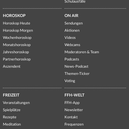
Schulausfälle
HOROSKOP
ON AIR
Horoskop Heute
Sendungen
Horoskop Morgen
Aktionen
Wochenhoroskop
Videos
Monatshoroskop
Webcams
Jahreshoroskop
Moderatoren & Team
Partnerhoroskop
Podcasts
Aszendent
News-Podcast
Themen-Ticker
Voting
FREIZEIT
FFH-WELT
Veranstaltungen
FFH-App
Spielplätze
Newsletter
Rezepte
Kontakt
Meditation
Frequenzen