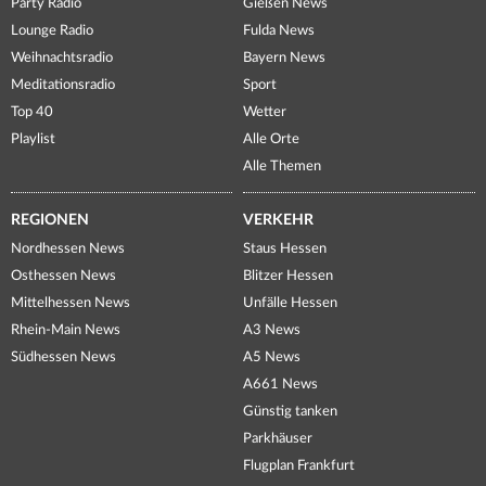
Party Radio
Gießen News
Lounge Radio
Fulda News
Weihnachtsradio
Bayern News
Meditationsradio
Sport
Top 40
Wetter
Playlist
Alle Orte
Alle Themen
REGIONEN
VERKEHR
Nordhessen News
Staus Hessen
Osthessen News
Blitzer Hessen
Mittelhessen News
Unfälle Hessen
Rhein-Main News
A3 News
Südhessen News
A5 News
A661 News
Günstig tanken
Parkhäuser
Flugplan Frankfurt