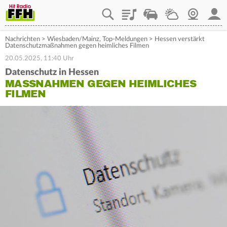
Playlist
Staupilot
Wetter
Webcam
Mein
Nachrichten
>
Wiesbaden/Mainz
,
Top-Meldungen
>
Hessen verstärkt
Datenschutzmaßnahmen gegen heimliches Filmen
20.05.2025, 11:40 Uhr
Datenschutz in Hessen
MASSNAHMEN GEGEN HEIMLICHES F
ILMEN