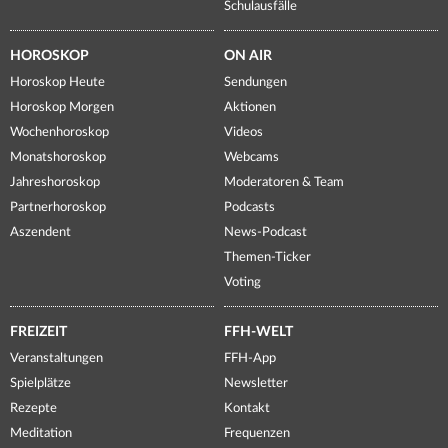
Schulausfälle
HOROSKOP
ON AIR
Horoskop Heute
Sendungen
Horoskop Morgen
Aktionen
Wochenhoroskop
Videos
Monatshoroskop
Webcams
Jahreshoroskop
Moderatoren & Team
Partnerhoroskop
Podcasts
Aszendent
News-Podcast
Themen-Ticker
Voting
FREIZEIT
FFH-WELT
Veranstaltungen
FFH-App
Spielplätze
Newsletter
Rezepte
Kontakt
Meditation
Frequenzen