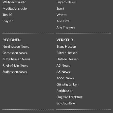
Weihnachtsradio
Bayern News
Meditationsradio
Sport
Top 40
Wetter
Playlist
Alle Orte
Alle Themen
REGIONEN
VERKEHR
Nordhessen News
Staus Hessen
Osthessen News
Blitzer Hessen
Mittelhessen News
Unfälle Hessen
Rhein-Main News
A3 News
Südhessen News
A5 News
A661 News
Günstig tanken
Parkhäuser
Flugplan Frankfurt
Schulausfälle