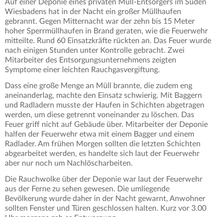
Auf einer Deponie eines privaten Müll-Entsorgers im Süden
Wiesbadens hat in der Nacht ein großer Müllhaufen
gebrannt. Gegen Mitternacht war der zehn bis 15 Meter
hoher Sperrmüllhaufen in Brand geraten, wie die Feuerwehr
mitteilte. Rund 60 Einsatzkräfte rückten an. Das Feuer wurde
nach einigen Stunden unter Kontrolle gebracht. Zwei
Mitarbeiter des Entsorgungsunternehmens zeigten
Symptome einer leichten Rauchgasvergiftung.
Dass eine große Menge an Müll brannte, die zudem eng
aneinanderlag, machte den Einsatz schwierig. Mit Baggern
und Radladern musste der Haufen in Schichten abgetragen
werden, um diese getrennt voneinander zu löschen. Das
Feuer griff nicht auf Gebäude über. Mitarbeiter der Deponie
halfen der Feuerwehr etwa mit einem Bagger und einem
Radlader. Am frühen Morgen sollten die letzten Schichten
abgearbeitet werden, es handelte sich laut der Feuerwehr
aber nur noch um Nachlöscharbeiten.
Die Rauchwolke über der Deponie war laut der Feuerwehr
aus der Ferne zu sehen gewesen. Die umliegende
Bevölkerung wurde daher in der Nacht gewarnt, Anwohner
sollten Fenster und Türen geschlossen halten. Kurz vor 3.00