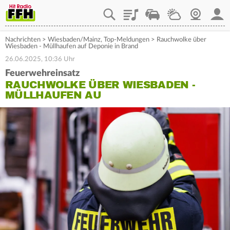
Playlist
Staupilot
Wetter
Webcam
Mein
Nachrichten
>
Wiesbaden/Mainz
,
Top-Meldungen
>
Rauchwolke über
Wiesbaden - Müllhaufen auf Deponie in Brand
26.06.2025, 10:36 Uhr
Feuerwehreinsatz
RAUCHWOLKE ÜBER WIESBADEN -
MÜLLHAUFEN AU