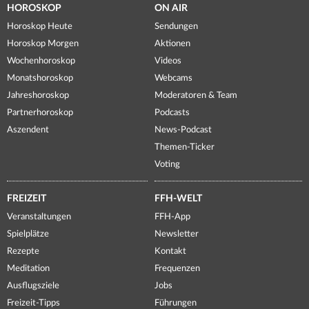
HOROSKOP
ON AIR
Horoskop Heute
Sendungen
Horoskop Morgen
Aktionen
Wochenhoroskop
Videos
Monatshoroskop
Webcams
Jahreshoroskop
Moderatoren & Team
Partnerhoroskop
Podcasts
Aszendent
News-Podcast
Themen-Ticker
Voting
FREIZEIT
FFH-WELT
Veranstaltungen
FFH-App
Spielplätze
Newsletter
Rezepte
Kontakt
Meditation
Frequenzen
Ausflugsziele
Jobs
Freizeit-Tipps
Führungen