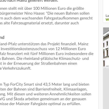
030 nach Mainz geliefert werden.
nen stellt mit über 100 Millionen Euro die größte
rbürgermeister Nino Haase: "Die neuen Bahnen sollen
La
ndern auch dem wachsenden Fahrgastaufkommen gerecht
W
 alte Fahrzeugmaterial ersetzt, darunter auch
and
and-Pfalz unterstützen das Projekt finanziell. Mainz
n Investitionskostenzuschuss von 12 Millionen Euro
falz finanziert mit fünf Millionen Euro insbesondere die
Bahnen. Die rheinland-pfälzische Klimaschutz- und
eht in der Erneuerung der Straßenbahnen einen
ge Verkehrszukunft.
Typ ForCity Smart sind 43,5 Meter lang und bieten
ten der Bahnen sind Barrierefreiheit, Klimaanlagen,
g. Mit diesen und weiteren Annehmlichkeiten sollen
MVG und Škoda arbeiten gemeinsam an der genauen
isse der Mainzer Fahrgäste optimal zu erfüllen.