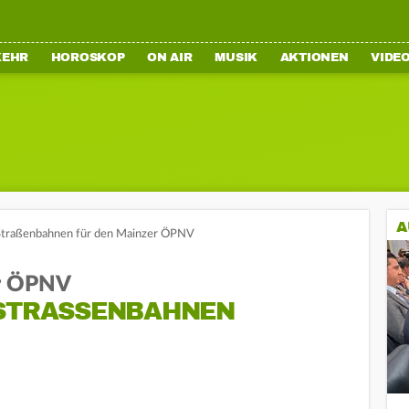
KEHR
HOROSKOP
ON AIR
MUSIK
AKTIONEN
VIDE
A
Straßenbahnen für den Mainzer ÖPNV
ür ÖPNV
STRASSENBAHNEN