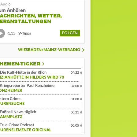
um Anhören
ACHRICHTEN, WETTER,
ERANSTALTUNGEN
FOLGEN
1:15
V-Tipps
WIESBADEN/MAINZ-WEBRADIO
HEMEN-TICKER
Die Kult-Hütte in der Rhön
04:22
NZIANHÜTTE IN HILDERS WIRD 70
Kriegsreporter Paul Ronzheimer
04:00
ONZHEIMER
stern Crime
01:00
PURENSUCHE
Fußball News täglich
00:21
TAMMPLATZ
True Crime Podcast
00:05
PURENELEMENTE ORIGINAL