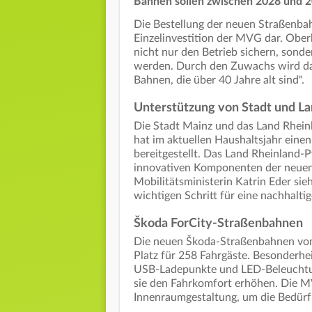
Bahnen sollen zwischen 2028 und 2
Die Bestellung der neuen Straßenbah
Einzelinvestition der MVG dar. Obe
nicht nur den Betrieb sichern, so
werden. Durch den Zuwachs wird das
Bahnen, die über 40 Jahre alt sind".
Unterstützung von Stadt und L
Die Stadt Mainz und das Land Rheinl
hat im aktuellen Haushaltsjahr eine
bereitgestellt. Das Land Rheinland-P
innovativen Komponenten der neuen 
Mobilitätsministerin Katrin Eder si
wichtigen Schritt für eine nachhalti
Škoda ForCity-Straßenbahnen
Die neuen Škoda-Straßenbahnen vom 
Platz für 258 Fahrgäste. Besonderhei
USB-Ladepunkte und LED-Beleuchtun
sie den Fahrkomfort erhöhen. Die 
Innenraumgestaltung, um die Bedürfn