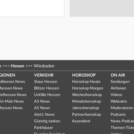
n
>>>
Hessen
>>>
Wiesbaden
GIONEN
VERKEHR
HOROSKOP
ON AIR
dhessen News
Staus Hessen
Horoskop Heute
Sendungen
hessen News
Blitzer Hessen
Horoskop Morgen
Aktionen
telhessen News
Unfälle Hessen
Wochenhoroskop
Videos
in-Main News
A3 News
Monatshoroskop
Webcams
hessen News
A5 News
Jahreshoroskop
Moderatoren
A661 News
Partnerhoroskop
Podcasts
Günstig tanken
Aszendent
News-Podcas
Parkhäuser
Themen-Tick