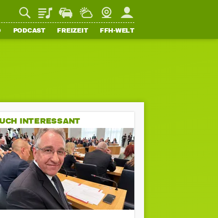
Playlist
Staupilot
Wetter
Webcam
Mein FFH
O
PODCAST
FREIZEIT
FFH-WELT
UCH INTERESSANT