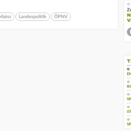
Z
N
Mainz
Landespolitik
ÖPNV
V
T
E
R
S
S
S