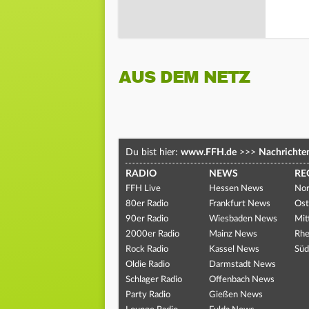
AUS DEM NETZ
Du bist hier:
www.FFH.de
>>>
Nachrichte
RADIO
NEWS
RE
FFH Live
Hessen News
Nor
80er Radio
Frankfurt News
Ost
90er Radio
Wiesbaden News
Mit
2000er Radio
Mainz News
Rhe
Rock Radio
Kassel News
Süd
Oldie Radio
Darmstadt News
Schlager Radio
Offenbach News
Party Radio
Gießen News