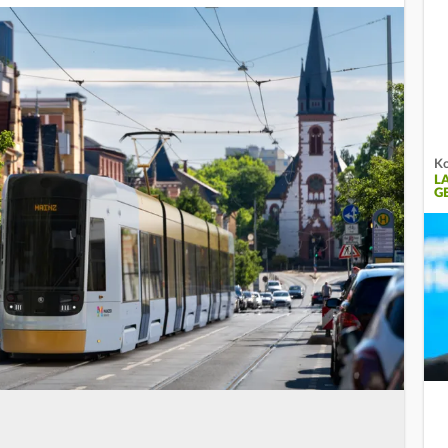
Ko
L
G