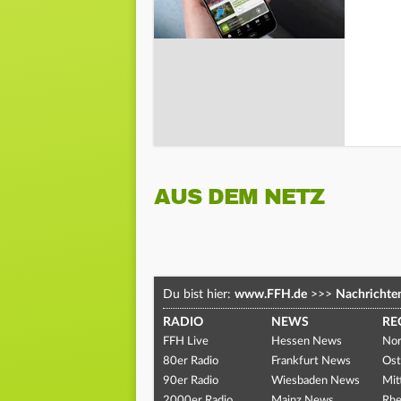
AUS DEM NETZ
Du bist hier:
www.FFH.de
>>>
Nachrichte
RADIO
NEWS
RE
FFH Live
Hessen News
Nor
80er Radio
Frankfurt News
Ost
90er Radio
Wiesbaden News
Mit
2000er Radio
Mainz News
Rhe