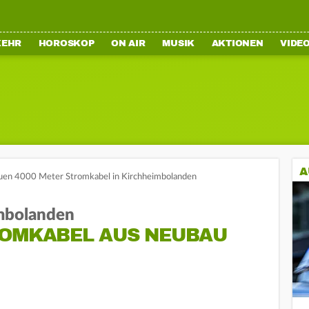
KEHR
HOROSKOP
ON AIR
MUSIK
AKTIONEN
VIDE
A
uen 4000 Meter Stromkabel in Kirchheimbolanden
imbolanden
ROMKABEL AUS NEUBAU