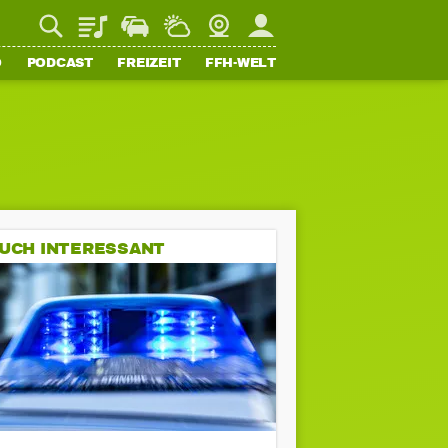
Playlist
Staupilot
Wetter
Webcam
Mein FFH
O
PODCAST
FREIZEIT
FFH-WELT
UCH INTERESSANT