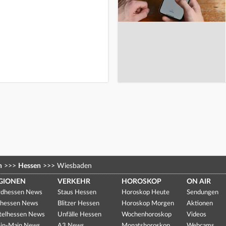
n
>>>
Hessen
>>>
Wiesbaden
GIONEN
VERKEHR
HOROSKOP
ON AIR
dhessen News
Staus Hessen
Horoskop Heute
Sendungen
hessen News
Blitzer Hessen
Horoskop Morgen
Aktionen
telhessen News
Unfälle Hessen
Wochenhoroskop
Videos
in-Main News
A3 News
Monatshoroskop
Webcams