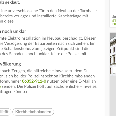
lz geklaut.
eine unverschlossene Tür in den Neubau der Turnhalle
bereits verlegte und installierte Kabelstränge mit
So
n diese.
S
E
n noch unklar
te Elektroinstallation im Neubau beschädigt. Dieser
ne Verzögerung der Bauarbeiten nach sich ziehen. Ein
aue Schadenshöhe. Zum jetzigen Zeitpunkt sind die
des Schadens noch unklar, teilte die Polizei mit.
Bevölkerung
 nach Zeugen, die hilfreiche Hinweise zu dem Fall
n, sich bei der Polizeiinspektion Kirchheimbolanden
elefonnummer
06352-911-0
nutzen oder eine E-Mail an
e
senden. Die Polizei hofft auf sachdienliche Hinweise,
eitragen könnten.
lität
Kirchheimbolanden