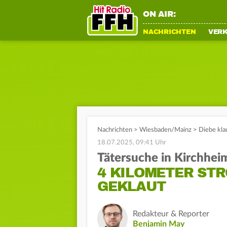
ON AIR:
NACHRICHTEN
VER
Nachrichten
>
Wiesbaden/Mainz
>
Diebe kla
18.07.2025, 09:41 Uhr
Tätersuche in Kirchhe
4 KILOMETER ST
GEKLAUT
Redakteur & Reporter
Benjamin May