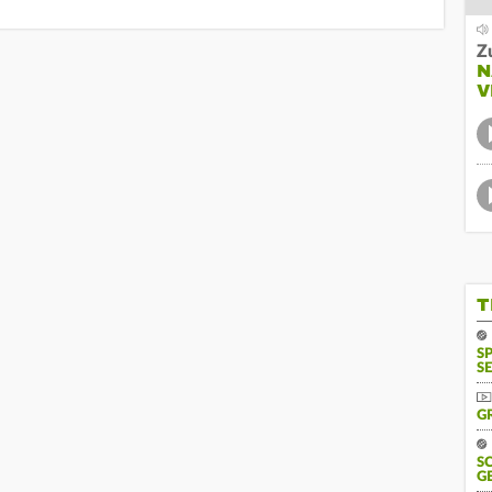
Z
N
V
T
S
SE
G
S
G