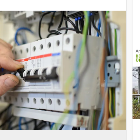
An
B
Ü