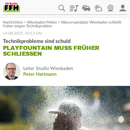
Playlist
Staupilot
Wetter
Webcam
Mein
Nachrichten
>
Wiesbaden/Mainz
>
Wasserspielplatz Wiesbaden schließt
früher wegen Technikproblem
14.08.2025, 10:13 Uhr
Technikprobleme sind schuld
PLAYFOUNTAIN MUSS FRÜHER
SCHLIESSEN
Leiter Studio Wiesbaden
Peter Hartmann