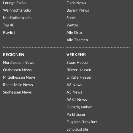
Lounge Radio
Fulda News
Weihnachtsradio
Bayern News
Meditationsradio
Sport
Top 40
Wetter
Playlist
Alle Orte
Alle Themen
REGIONEN
VERKEHR
Nordhessen News
Staus Hessen
Osthessen News
Blitzer Hessen
Mittelhessen News
Unfälle Hessen
Rhein-Main News
A3 News
Südhessen News
A5 News
A661 News
Günstig tanken
Parkhäuser
Flugplan Frankfurt
Schulausfälle