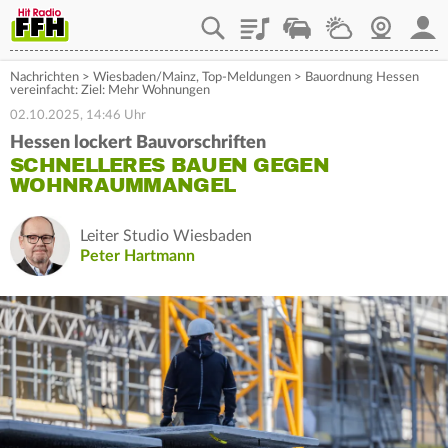
Playlist
Staupilot
Wetter
Webcam
Mein
Nachrichten
>
Wiesbaden/Mainz
,
Top-Meldungen
>
Bauordnung Hessen
vereinfacht: Ziel: Mehr Wohnungen
02.10.2025, 14:46 Uhr
Hessen lockert Bauvorschriften
SCHNELLERES BAUEN GEGEN
WOHNRAUMMANGEL
Leiter Studio Wiesbaden
Peter Hartmann