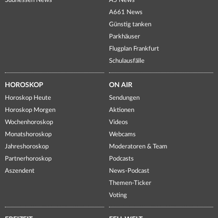
Südhessen News
A5 News
A661 News
Günstig tanken
Parkhäuser
Flugplan Frankfurt
Schulausfälle
HOROSKOP
ON AIR
Horoskop Heute
Sendungen
Horoskop Morgen
Aktionen
Wochenhoroskop
Videos
Monatshoroskop
Webcams
Jahreshoroskop
Moderatoren & Team
Partnerhoroskop
Podcasts
Aszendent
News-Podcast
Themen-Ticker
Voting