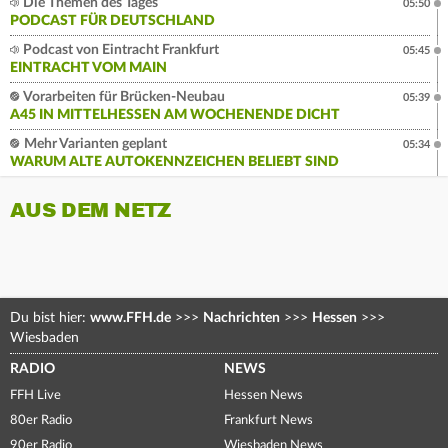
Die Themen des Tages
05:50
PODCAST FÜR DEUTSCHLAND
Podcast von Eintracht Frankfurt
05:45
EINTRACHT VOM MAIN
Vorarbeiten für Brücken-Neubau
05:39
A45 IN MITTELHESSEN AM WOCHENENDE DICHT
Mehr Varianten geplant
05:34
WARUM ALTE AUTOKENNZEICHEN BELIEBT SIND
AUS DEM NETZ
Du bist hier:
www.FFH.de
>>>
Nachrichten
>>>
Hessen
>>>
Wiesbaden
RADIO
NEWS
FFH Live
Hessen News
80er Radio
Frankfurt News
90er Radio
Wiesbaden News