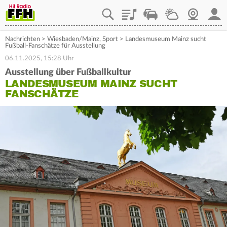
Playlist
Staupilot
Wetter
Webcam
Mein
Nachrichten
>
Wiesbaden/Mainz
,
Sport
>
Landesmuseum Mainz sucht
Fußball-Fanschätze für Ausstellung
06.11.2025, 15:28 Uhr
Ausstellung über Fußballkultur
LANDESMUSEUM MAINZ SUCHT
FANSCHÄTZE