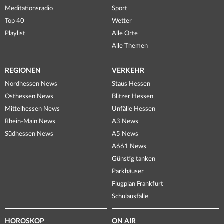
Meditationsradio
Sport
Top 40
Wetter
Playlist
Alle Orte
Alle Themen
REGIONEN
VERKEHR
Nordhessen News
Staus Hessen
Osthessen News
Blitzer Hessen
Mittelhessen News
Unfälle Hessen
Rhein-Main News
A3 News
Südhessen News
A5 News
A661 News
Günstig tanken
Parkhäuser
Flugplan Frankfurt
Schulausfälle
HOROSKOP
ON AIR