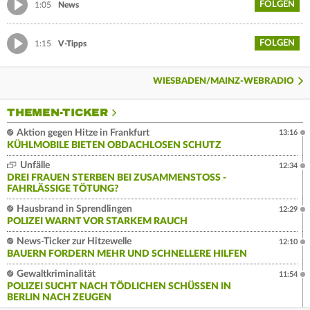
FOLGEN
1:05
News
FOLGEN
1:15
V-Tipps
WIESBADEN/MAINZ-WEBRADIO
THEMEN-TICKER
Aktion gegen Hitze in Frankfurt
13:16
KÜHLMOBILE BIETEN OBDACHLOSEN SCHUTZ
Unfälle
12:34
DREI FRAUEN STERBEN BEI ZUSAMMENSTOSS - F
AHRLÄSSIGE TÖTUNG?
Hausbrand in Sprendlingen
12:29
POLIZEI WARNT VOR STARKEM RAUCH
News-Ticker zur Hitzewelle
12:10
BAUERN FORDERN MEHR UND SCHNELLERE HILFEN
Gewaltkriminalität
11:54
POLIZEI SUCHT NACH TÖDLICHEN SCHÜSSEN IN
BERLIN NACH ZEUGEN