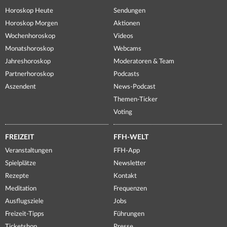
Horoskop Heute
Sendungen
Horoskop Morgen
Aktionen
Wochenhoroskop
Videos
Monatshoroskop
Webcams
Jahreshoroskop
Moderatoren & Team
Partnerhoroskop
Podcasts
Aszendent
News-Podcast
Themen-Ticker
Voting
FREIZEIT
FFH-WELT
Veranstaltungen
FFH-App
Spielplätze
Newsletter
Rezepte
Kontakt
Meditation
Frequenzen
Ausflugsziele
Jobs
Freizeit-Tipps
Führungen
Ticketshop
Presse