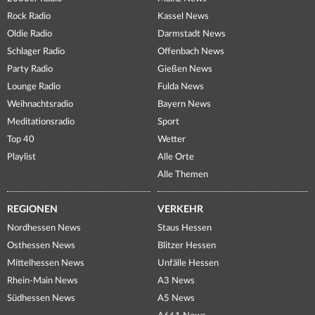
Rock Radio
Kassel News
Oldie Radio
Darmstadt News
Schlager Radio
Offenbach News
Party Radio
Gießen News
Lounge Radio
Fulda News
Weihnachtsradio
Bayern News
Meditationsradio
Sport
Top 40
Wetter
Playlist
Alle Orte
Alle Themen
REGIONEN
VERKEHR
Nordhessen News
Staus Hessen
Osthessen News
Blitzer Hessen
Mittelhessen News
Unfälle Hessen
Rhein-Main News
A3 News
Südhessen News
A5 News