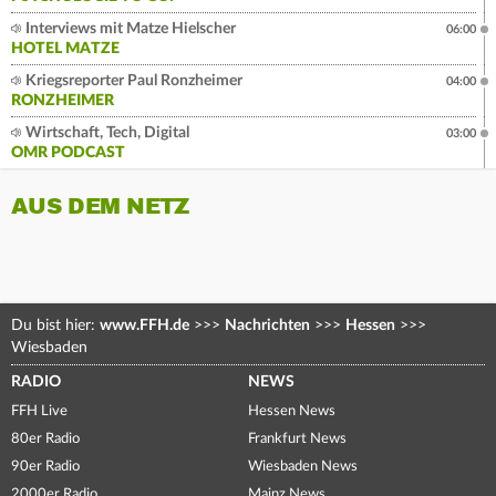
Interviews mit Matze Hielscher
06:00
HOTEL MATZE
Kriegsreporter Paul Ronzheimer
04:00
RONZHEIMER
Wirtschaft, Tech, Digital
03:00
OMR PODCAST
AUS DEM NETZ
Du bist hier:
www.FFH.de
>>>
Nachrichten
>>>
Hessen
>>>
Wiesbaden
RADIO
NEWS
FFH Live
Hessen News
80er Radio
Frankfurt News
90er Radio
Wiesbaden News
2000er Radio
Mainz News