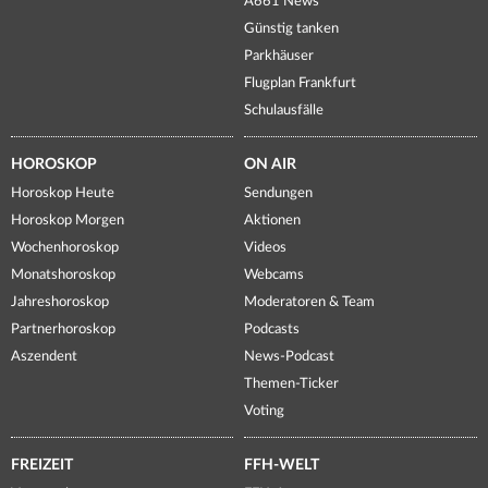
A661 News
Günstig tanken
Parkhäuser
Flugplan Frankfurt
Schulausfälle
HOROSKOP
ON AIR
Horoskop Heute
Sendungen
Horoskop Morgen
Aktionen
Wochenhoroskop
Videos
Monatshoroskop
Webcams
Jahreshoroskop
Moderatoren & Team
Partnerhoroskop
Podcasts
Aszendent
News-Podcast
Themen-Ticker
Voting
FREIZEIT
FFH-WELT