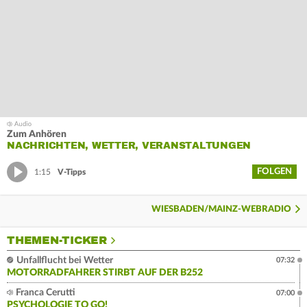
Zum Anhören
NACHRICHTEN, WETTER, VERANSTALTUNGEN
FOLGEN
1:15
V-Tipps
WIESBADEN/MAINZ-WEBRADIO
THEMEN-TICKER
Unfallflucht bei Wetter
07:32
MOTORRADFAHRER STIRBT AUF DER B252
Franca Cerutti
07:00
PSYCHOLOGIE TO GO!