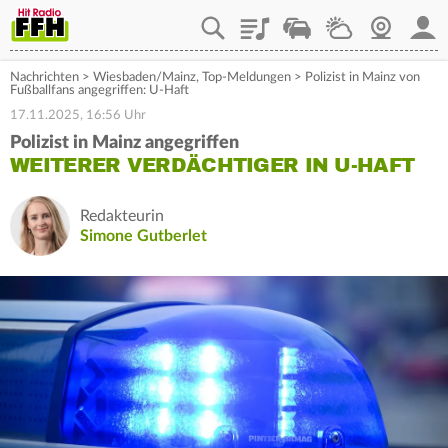
Playlist
Staupilot
Wetter
Webcam
Mein
Nachrichten
>
Wiesbaden/Mainz
,
Top-Meldungen
>
Polizist in Mainz von
Fußballfans angegriffen: U-Haft
17.11.2025, 16:56 Uhr
Polizist in Mainz angegriffen
WEITERER VERDÄCHTIGER IN U-HAFT
Redakteurin
Simone Gutberlet