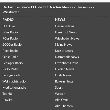
Du bist hier:
www.FFH.de
>>>
Nachrichten
>>>
Hessen
>>>
Wiesbaden
RADIO
NEWS
FFH Live
Hessen News
80er Radio
Frankfurt News
90er Radio
Wiesbaden News
2000er Radio
Mainz News
Rock Radio
Kassel News
Oldie Radio
Darmstadt News
Schlager Radio
Offenbach News
Party Radio
Gießen News
Lounge Radio
Fulda News
Weihnachtsradio
Bayern News
Meditationsradio
Sport
Top 40
Wetter
Playlist
Alle Orte
Alle Themen