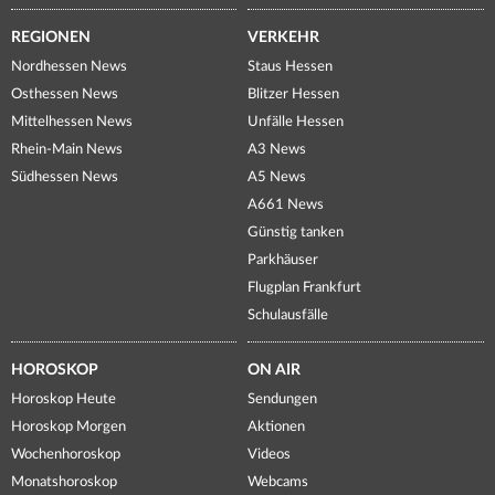
REGIONEN
VERKEHR
Nordhessen News
Staus Hessen
Osthessen News
Blitzer Hessen
Mittelhessen News
Unfälle Hessen
Rhein-Main News
A3 News
Südhessen News
A5 News
A661 News
Günstig tanken
Parkhäuser
Flugplan Frankfurt
Schulausfälle
HOROSKOP
ON AIR
Horoskop Heute
Sendungen
Horoskop Morgen
Aktionen
Wochenhoroskop
Videos
Monatshoroskop
Webcams