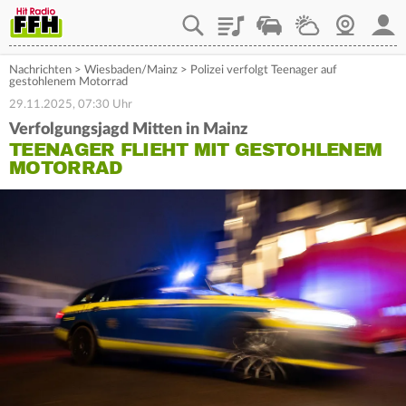
Playlist
Staupilot
Wetter
Webcam
Mein
Nachrichten
>
Wiesbaden/Mainz
>
Polizei verfolgt Teenager auf
gestohlenem Motorrad
29.11.2025, 07:30 Uhr
Verfolgungsjagd Mitten in Mainz
TEENAGER FLIEHT MIT GESTOHLENEM
MOTORRAD