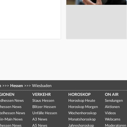
n
>>>
Hessen
>>>
Wiesbaden
GIONEN
VERKEHR
HOROSKOP
ON AIR
dhessen News
Staus Hessen
Horoskop Heute
Sendungen
hessen News
Blitzer Hessen
Horoskop Morgen
Aktionen
telhessen News
Unfälle Hessen
Wochenhoroskop
Videos
in-Main News
A3 News
Monatshoroskop
Webcams
hessen News
A5 News
Jahreshoroskop
Moderatoren