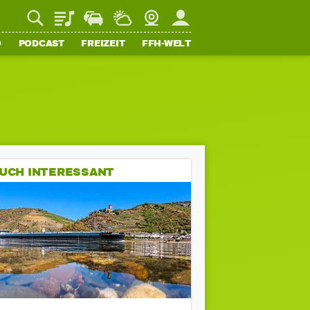
Playlist
Staupilot
Wetter
Webcam
Mein FFH
O
PODCAST
FREIZEIT
FFH-WELT
UCH INTERESSANT