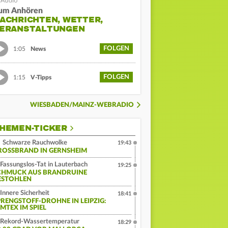
um Anhören
ACHRICHTEN, WETTER,
ERANSTALTUNGEN
FOLGEN
1:05
News
FOLGEN
1:15
V-Tipps
WIESBADEN/MAINZ-WEBRADIO
HEMEN-TICKER
Schwarze Rauchwolke
19:43
ROSSBRAND IN GERNSHEIM
Fassungslos-Tat in Lauterbach
19:25
CHMUCK AUS BRANDRUINE
ESTOHLEN
Innere Sicherheit
18:41
PRENGSTOFF-DROHNE IN LEIPZIG:
MTEX IM SPIEL
Rekord-Wassertemperatur
18:29