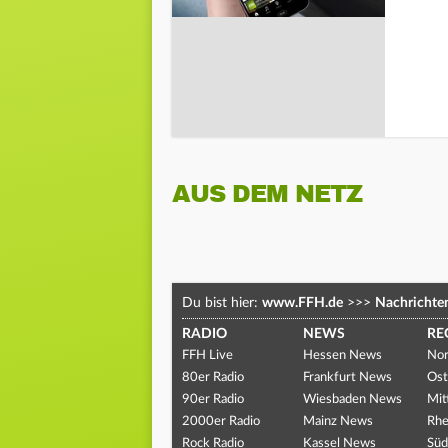
AUS DEM NETZ
Du bist hier:
www.FFH.de
>>>
Nachrichte
RADIO
NEWS
RE
FFH Live
Hessen News
Nor
80er Radio
Frankfurt News
Ost
90er Radio
Wiesbaden News
Mit
2000er Radio
Mainz News
Rhe
Rock Radio
Kassel News
Süd