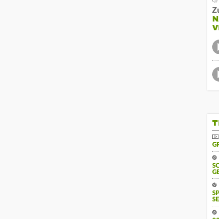
Z
N
V
T
G
S
G
S
SE