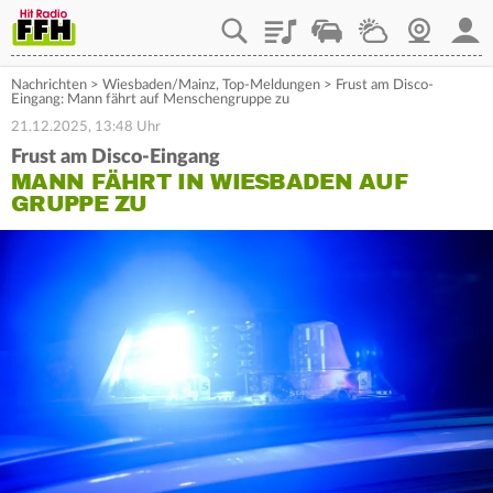
Playlist
Staupilot
Wetter
Webcam
Mein
Nachrichten
>
Wiesbaden/Mainz
,
Top-Meldungen
>
Frust am Disco-
Eingang: Mann fährt auf Menschengruppe zu
21.12.2025, 13:48 Uhr
Frust am Disco-Eingang
MANN FÄHRT IN WIESBADEN AUF
GRUPPE ZU