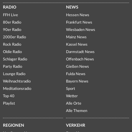
RADIO
NEWS
FFH Live
Hessen News
80er Radio
Frankfurt News
90er Radio
Wiesbaden News
2000er Radio
Mainz News
Rock Radio
Kassel News
Oldie Radio
Darmstadt News
Schlager Radio
Offenbach News
Party Radio
Gießen News
Lounge Radio
Fulda News
Weihnachtsradio
Bayern News
Meditationsradio
Sport
Top 40
Wetter
Playlist
Alle Orte
Alle Themen
REGIONEN
VERKEHR