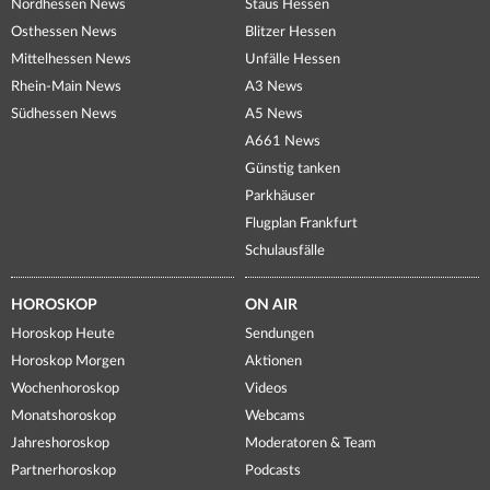
Nordhessen News
Staus Hessen
Osthessen News
Blitzer Hessen
Mittelhessen News
Unfälle Hessen
Rhein-Main News
A3 News
Südhessen News
A5 News
A661 News
Günstig tanken
Parkhäuser
Flugplan Frankfurt
Schulausfälle
HOROSKOP
ON AIR
Horoskop Heute
Sendungen
Horoskop Morgen
Aktionen
Wochenhoroskop
Videos
Monatshoroskop
Webcams
Jahreshoroskop
Moderatoren & Team
Partnerhoroskop
Podcasts