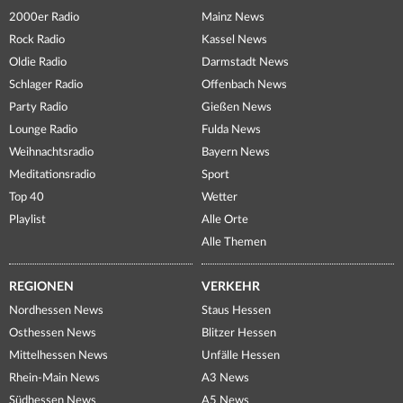
2000er Radio
Mainz News
Rock Radio
Kassel News
Oldie Radio
Darmstadt News
Schlager Radio
Offenbach News
Party Radio
Gießen News
Lounge Radio
Fulda News
Weihnachtsradio
Bayern News
Meditationsradio
Sport
Top 40
Wetter
Playlist
Alle Orte
Alle Themen
REGIONEN
VERKEHR
Nordhessen News
Staus Hessen
Osthessen News
Blitzer Hessen
Mittelhessen News
Unfälle Hessen
Rhein-Main News
A3 News
Südhessen News
A5 News