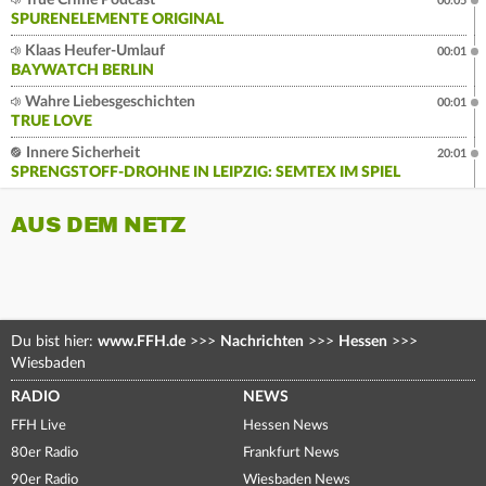
True Crime Podcast
00:05
SPURENELEMENTE ORIGINAL
Klaas Heufer-Umlauf
00:01
BAYWATCH BERLIN
Wahre Liebesgeschichten
00:01
TRUE LOVE
Innere Sicherheit
20:01
SPRENGSTOFF-DROHNE IN LEIPZIG: SEMTEX IM SPIEL
AUS DEM NETZ
Du bist hier:
www.FFH.de
>>>
Nachrichten
>>>
Hessen
>>>
Wiesbaden
RADIO
NEWS
FFH Live
Hessen News
80er Radio
Frankfurt News
90er Radio
Wiesbaden News