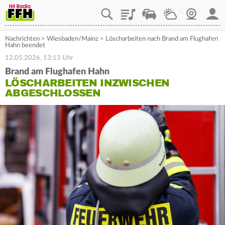
Playlist
Staupilot
Wetter
Webcam
Mein
Nachrichten
>
Wiesbaden/Mainz
>
Löscharbeiten nach Brand am Flughafen
Hahn beendet
12.05.2026, 13:13 Uhr
Brand am Flughafen Hahn
LÖSCHARBEITEN INZWISCHEN
ABGESCHLOSSEN