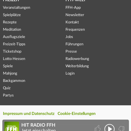
FREIZEIT
FFH-WELT
Veranstaltungen
FFH-App
Spielplätze
Newsletter
Rezepte
Kontakt
Meditation
Frequenzen
Ausflugsziele
Jobs
Freizeit-Tipps
Führungen
Ticketshop
Presse
Lotto Hessen
Radiowerbung
Spiele
Weiterbildung
Mahjong
Login
Backgammon
Quiz
Partys
Impressum und Datenschutz
Cookie-Einstellungen
HIT RADIO FFH
Jetzt einschalten