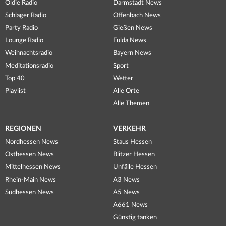
Oldie Radio
Darmstadt News
Schlager Radio
Offenbach News
Party Radio
Gießen News
Lounge Radio
Fulda News
Weihnachtsradio
Bayern News
Meditationsradio
Sport
Top 40
Wetter
Playlist
Alle Orte
Alle Themen
REGIONEN
VERKEHR
Nordhessen News
Staus Hessen
Osthessen News
Blitzer Hessen
Mittelhessen News
Unfälle Hessen
Rhein-Main News
A3 News
Südhessen News
A5 News
A661 News
Günstig tanken