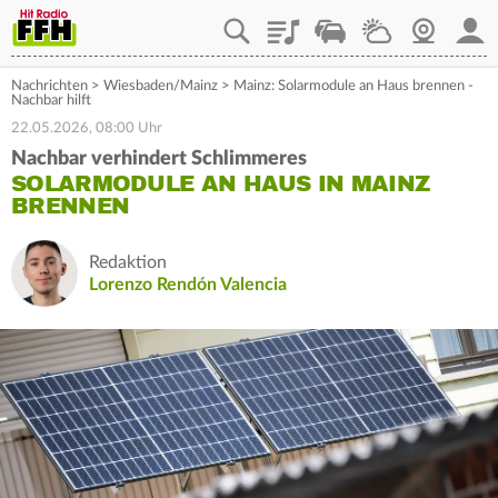
Playlist
Staupilot
Wetter
Webcam
Mein
Nachrichten
>
Wiesbaden/Mainz
>
Mainz: Solarmodule an Haus brennen -
Nachbar hilft
22.05.2026, 08:00 Uhr
Nachbar verhindert Schlimmeres
SOLARMODULE AN HAUS IN MAINZ
BRENNEN
Redaktion
Lorenzo Rendón Valencia