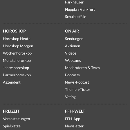
Parkhäuser
Flugplan Frankfurt
Schulausfälle
HOROSKOP
ON AIR
Horoskop Heute
Sendungen
Horoskop Morgen
Aktionen
Wochenhoroskop
Videos
Monatshoroskop
Webcams
Jahreshoroskop
Moderatoren & Team
Partnerhoroskop
Podcasts
Aszendent
News-Podcast
Themen-Ticker
Voting
FREIZEIT
FFH-WELT
Veranstaltungen
FFH-App
Spielplätze
Newsletter