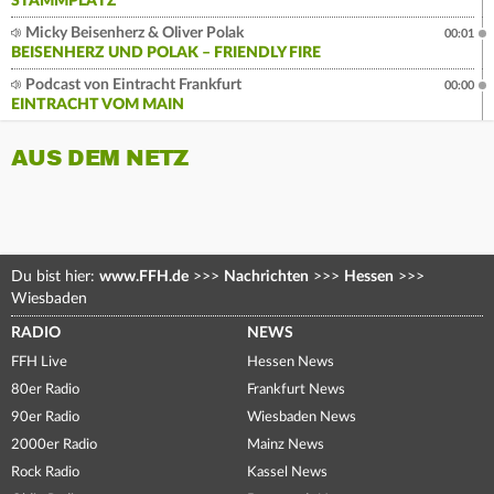
STAMMPLATZ
Micky Beisenherz & Oliver Polak
00:01
BEISENHERZ UND POLAK – FRIENDLY FIRE
Podcast von Eintracht Frankfurt
00:00
EINTRACHT VOM MAIN
AUS DEM NETZ
Du bist hier:
www.FFH.de
>>>
Nachrichten
>>>
Hessen
>>>
Wiesbaden
RADIO
NEWS
FFH Live
Hessen News
80er Radio
Frankfurt News
90er Radio
Wiesbaden News
2000er Radio
Mainz News
Rock Radio
Kassel News