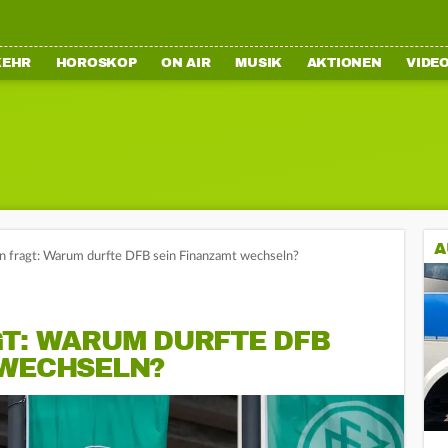
KEHR
HOROSKOP
ON AIR
MUSIK
AKTIONEN
VIDE
A
n fragt: Warum durfte DFB sein Finanzamt wechseln?
GT: WARUM DURFTE DFB
 WECHSELN?