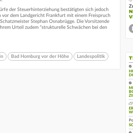
Z
fe der Steuerhinterziehung bestätigten sich jedoch
N
n vor dem Landgericht Frankfurt mit einem Freispruch
V
Schatzmeister Stephan Osnabrügge. Die Vorsitzende
 ihrem Urteil zudem "strukturelle Schwächen bei den
in
Bad Homburg vor der Höhe
Landespolitik
T
H
D
M
B
Z
E
W
Po
S