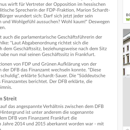
s wirft für Vertreter der Opposition im hessischen
litische Sprecherin der FDP-Fraktion, Marion Schardt-
BG
Bürger wundert sich: Darf sich jetzt jeder sein
W
en und Wohlgefühl aussuchen? Wohl kaum!" Deswegen
men.
t auch die parlamentarische Geschäftsführerin der
lke: "Laut Abgabenordnung richtet sich die
h dem Geschäftssitz, beziehungsweise nach dem Sitz
habe nun mal seinen Geschäftssitz in Frankfurt.
aktionen von FDP und Grünen Aufklärung von der
m der DFB das Finanzamt wechseln konnte. "Diese
 schuldig", erklärte Schardt-Sauer. Die "Süddeutsche
 Finanzamtes berichtet. Der DFB erklärte, die
imnis.
 Streit
 auf das angespannte Verhältnis zwischen dem DFB
 Hintergrund ist unter anderem die sogenannte
dem DFB vom Finanzamt Frankfurt die
en Jahre 2014 und 2015 aberkannt worden war - mit
n.