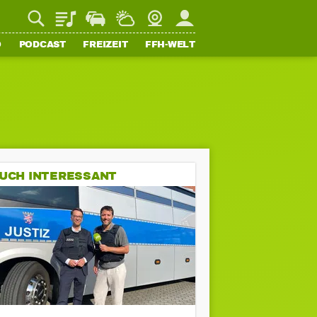
Playlist
Staupilot
Wetter
Webcam
Mein FFH
O
PODCAST
FREIZEIT
FFH-WELT
UCH INTERESSANT