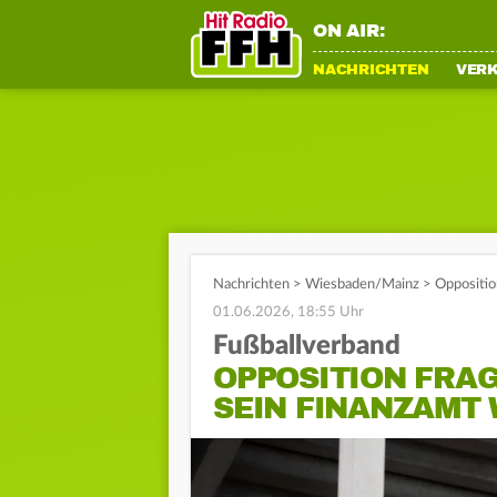
ON AIR:
NACHRICHTEN
VER
Nachrichten
>
Wiesbaden/Mainz
>
Oppositio
01.06.2026, 18:55 Uhr
Fußballverband
OPPOSITION FRA
SEIN FINANZAMT