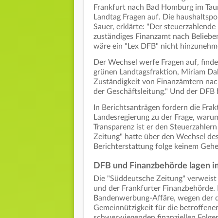
Frankfurt nach Bad Homburg im Taunu
Landtag Fragen auf. Die haushaltspo
Sauer, erklärte: "Der steuerzahlende 
zuständiges Finanzamt nach Belieb
wäre ein "Lex DFB" nicht hinzuneh
Der Wechsel werfe Fragen auf, finde
grünen Landtagsfraktion, Miriam Dah
Zuständigkeit von Finanzämtern nac
der Geschäftsleitung." Und der DFB 
In Berichtsanträgen fordern die Fr
Landesregierung zu der Frage, waru
Transparenz ist er den Steuerzahlern
Zeitung" hatte über den Wechsel des
Berichterstattung folge keinem Gehe
DFB und Finanzbehörde lagen im
Die "Süddeutsche Zeitung" verweist
und der Frankfurter Finanzbehörde.
Bandenwerbung-Affäre, wegen der 
Gemeinnützigkeit für die betroffen
schwerwiegenden finanziellen Folge