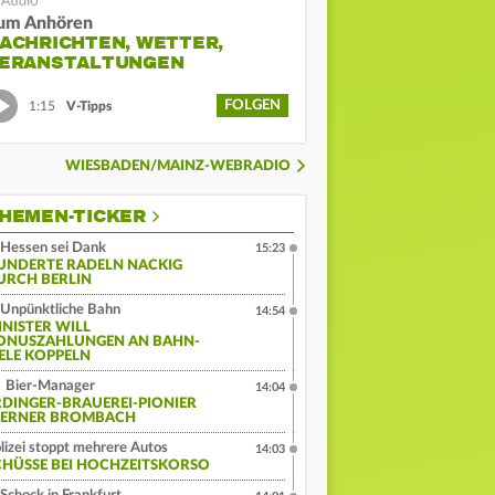
um Anhören
ACHRICHTEN, WETTER,
ERANSTALTUNGEN
FOLGEN
1:15
V-Tipps
WIESBADEN/MAINZ-WEBRADIO
HEMEN-TICKER
Hessen sei Dank
15:23
UNDERTE RADELN NACKIG
URCH BERLIN
Unpünktliche Bahn
14:54
INISTER WILL
ONUSZAHLUNGEN AN BAHN-
IELE KOPPELN
Bier-Manager
14:04
RDINGER-BRAUEREI-PIONIER
ERNER BROMBACH
lizei stoppt mehrere Autos
14:03
CHÜSSE BEI HOCHZEITSKORSO