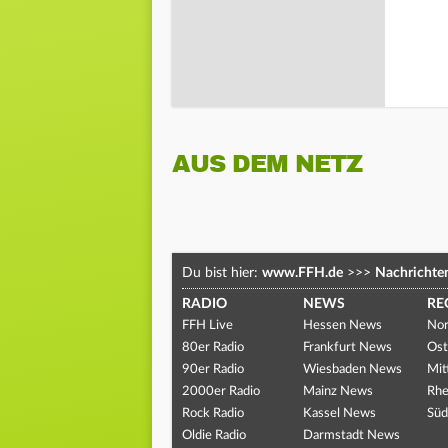
AUS DEM NETZ
Du bist hier:
www.FFH.de
>>>
Nachrichte
RADIO
NEWS
RE
FFH Live
Hessen News
Nor
80er Radio
Frankfurt News
Ost
90er Radio
Wiesbaden News
Mit
2000er Radio
Mainz News
Rhe
Rock Radio
Kassel News
Süd
Oldie Radio
Darmstadt News