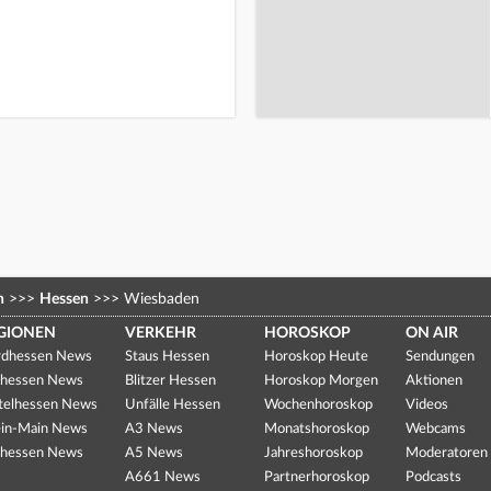
n
>>>
Hessen
>>>
Wiesbaden
GIONEN
VERKEHR
HOROSKOP
ON AIR
dhessen News
Staus Hessen
Horoskop Heute
Sendungen
hessen News
Blitzer Hessen
Horoskop Morgen
Aktionen
telhessen News
Unfälle Hessen
Wochenhoroskop
Videos
in-Main News
A3 News
Monatshoroskop
Webcams
hessen News
A5 News
Jahreshoroskop
Moderatoren
A661 News
Partnerhoroskop
Podcasts