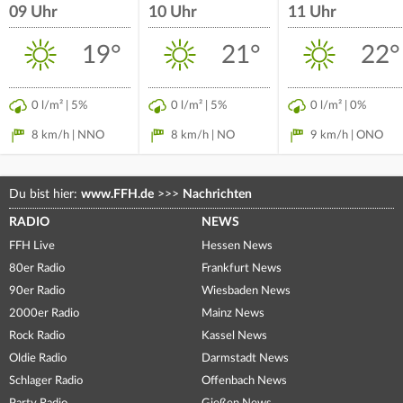
09 Uhr
10 Uhr
11 Uhr
19°
21°
22°
0 l/m² | 5%
0 l/m² | 5%
0 l/m² | 0%
8 km/h | NNO
8 km/h | NO
9 km/h | ONO
Du bist hier:
www.FFH.de
>>>
Nachrichten
RADIO
NEWS
FFH Live
Hessen News
80er Radio
Frankfurt News
90er Radio
Wiesbaden News
2000er Radio
Mainz News
Rock Radio
Kassel News
Oldie Radio
Darmstadt News
Schlager Radio
Offenbach News