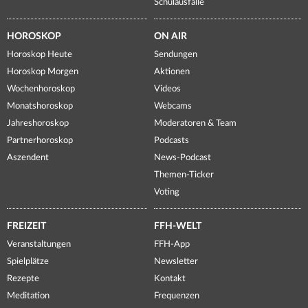
Schulausfälle
HOROSKOP
ON AIR
Horoskop Heute
Sendungen
Horoskop Morgen
Aktionen
Wochenhoroskop
Videos
Monatshoroskop
Webcams
Jahreshoroskop
Moderatoren & Team
Partnerhoroskop
Podcasts
Aszendent
News-Podcast
Themen-Ticker
Voting
FREIZEIT
FFH-WELT
Veranstaltungen
FFH-App
Spielplätze
Newsletter
Rezepte
Kontakt
Meditation
Frequenzen