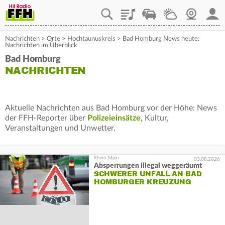
Playlist
Staupilot
Wetter
Webcam
Mein
Nachrichten
>
Orte
>
Hochtaunuskreis
>
Bad Homburg News heute:
Nachrichten im Überblick
Bad Homburg
NACHRICHTEN
Aktuelle Nachrichten aus Bad Homburg vor der Höhe: News
der FFH-Reporter über
Polizeieinsätze
, Kultur,
Veranstaltungen und Unwetter.
03.08.2026
Absperrungen illegal weggeräumt
SCHWERER UNFALL AN BAD
HOMBURGER KREUZUNG