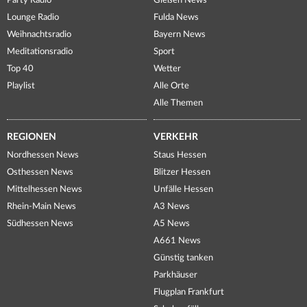
Party Radio
Gießen News
Lounge Radio
Fulda News
Weihnachtsradio
Bayern News
Meditationsradio
Sport
Top 40
Wetter
Playlist
Alle Orte
Alle Themen
REGIONEN
VERKEHR
Nordhessen News
Staus Hessen
Osthessen News
Blitzer Hessen
Mittelhessen News
Unfälle Hessen
Rhein-Main News
A3 News
Südhessen News
A5 News
A661 News
Günstig tanken
Parkhäuser
Flugplan Frankfurt