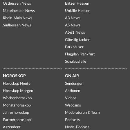
Osthessen News
Blitzer Hessen
Mittelhessen News
Unfälle Hessen
Rhein-Main News
A3 News
Südhessen News
A5 News
A661 News
Günstig tanken
Parkhäuser
Flugplan Frankfurt
Schulausfälle
HOROSKOP
ON AIR
Horoskop Heute
Sendungen
Horoskop Morgen
Aktionen
Wochenhoroskop
Videos
Monatshoroskop
Webcams
Jahreshoroskop
Moderatoren & Team
Partnerhoroskop
Podcasts
Aszendent
News-Podcast