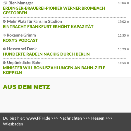
Bier-Manager
18:04
ERDINGER-BRAUEREI-PIONIER WERNER BROMBACH
GESTORBEN
Mehr Platz für Fans im Stadion
17:02
EINTRACHT FRANKFURT ERHÖHT KAPAZITÄT
Roxanne Grimm
15:55
ROXY'S PODCAST
Hessen sei Dank
15:23
HUNDERTE RADELN NACKIG DURCH BERLIN
Unpünktliche Bahn
14:54
MINISTER WILL BONUSZAHLUNGEN AN BAHN-ZIELE
KOPPELN
AUS DEM NETZ
Du bist hier:
www.FFH.de
>>>
Nachrichten
>>>
Hessen
>>>
Wiesbaden