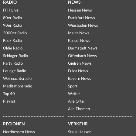
RADIO
NEWS
FFH Live
Hessen News
80er Radio
Frankfurt News
90er Radio
Wiesbaden News
2000er Radio
Mainz News
Rock Radio
Kassel News
Oldie Radio
Darmstadt News
Schlager Radio
Offenbach News
Party Radio
Gießen News
Lounge Radio
Fulda News
Weihnachtsradio
Bayern News
Meditationsradio
Sport
Top 40
Wetter
Playlist
Alle Orte
Alle Themen
REGIONEN
VERKEHR
Nordhessen News
Staus Hessen