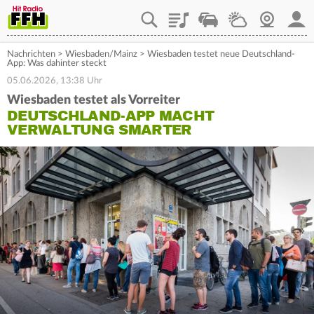
Playlist
Staupilot
Wetter
Webcam
Mein
Nachrichten
>
Wiesbaden/Mainz
>
Wiesbaden testet neue Deutschland-
App: Was dahinter steckt
05.06.2026, 13:38 Uhr
Wiesbaden testet als Vorreiter
DEUTSCHLAND-APP MACHT
VERWALTUNG SMARTER