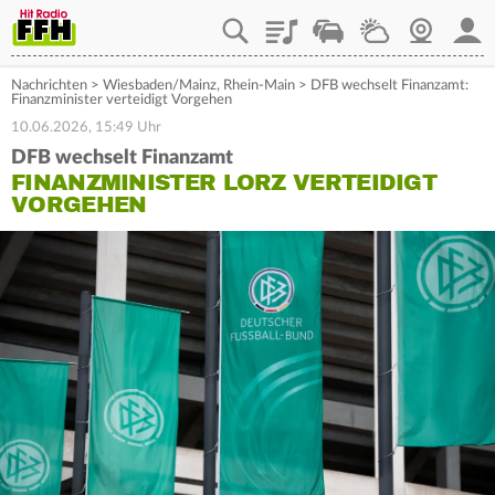
Playlist
Staupilot
Wetter
Webcam
Mein
Nachrichten
>
Wiesbaden/Mainz
,
Rhein-Main
>
DFB wechselt Finanzamt:
Finanzminister verteidigt Vorgehen
10.06.2026, 15:49 Uhr
DFB wechselt Finanzamt
FINANZMINISTER LORZ VERTEIDIGT
VORGEHEN