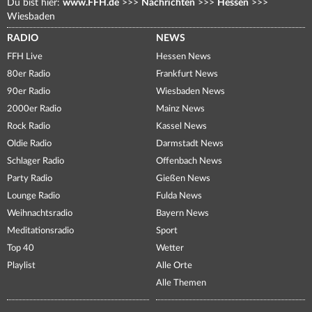
Du bist hier:
www.FFH.de
>>>
Nachrichten
>>>
Hessen
>>>
Wiesbaden
RADIO
NEWS
FFH Live
Hessen News
80er Radio
Frankfurt News
90er Radio
Wiesbaden News
2000er Radio
Mainz News
Rock Radio
Kassel News
Oldie Radio
Darmstadt News
Schlager Radio
Offenbach News
Party Radio
Gießen News
Lounge Radio
Fulda News
Weihnachtsradio
Bayern News
Meditationsradio
Sport
Top 40
Wetter
Playlist
Alle Orte
Alle Themen