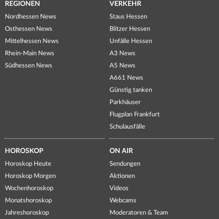
REGIONEN
VERKEHR
Nordhessen News
Staus Hessen
Osthessen News
Blitzer Hessen
Mittelhessen News
Unfälle Hessen
Rhein-Main News
A3 News
Südhessen News
A5 News
A661 News
Günstig tanken
Parkhäuser
Flugplan Frankfurt
Schulausfälle
HOROSKOP
ON AIR
Horoskop Heute
Sendungen
Horoskop Morgen
Aktionen
Wochenhoroskop
Videos
Monatshoroskop
Webcams
Jahreshoroskop
Moderatoren & Team