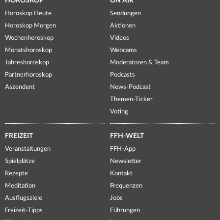
HOROSKOP
ON AIR
Horoskop Heute
Sendungen
Horoskop Morgen
Aktionen
Wochenhoroskop
Videos
Monatshoroskop
Webcams
Jahreshoroskop
Moderatoren & Team
Partnerhoroskop
Podcasts
Aszendent
News-Podcast
Themen-Ticker
Voting
FREIZEIT
FFH-WELT
Veranstaltungen
FFH-App
Spielplätze
Newsletter
Rezepte
Kontakt
Meditation
Frequenzen
Ausflugsziele
Jobs
Freizeit-Tipps
Führungen