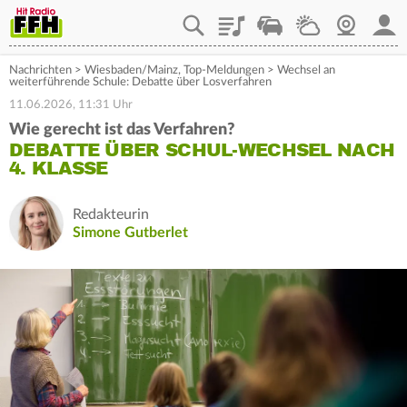
Playlist
Staupilot
Wetter
Webcam
Mein
Nachrichten
>
Wiesbaden/Mainz
,
Top-Meldungen
>
Wechsel an
weiterführende Schule: Debatte über Losverfahren
11.06.2026, 11:31 Uhr
Wie gerecht ist das Verfahren?
DEBATTE ÜBER SCHUL-WECHSEL NACH
4. KLASSE
Redakteurin
Simone Gutberlet