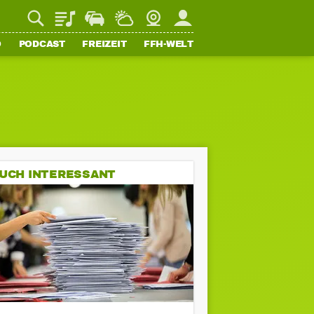
Playlist
Staupilot
Wetter
Webcam
Mein FFH
O
PODCAST
FREIZEIT
FFH-WELT
UCH INTERESSANT