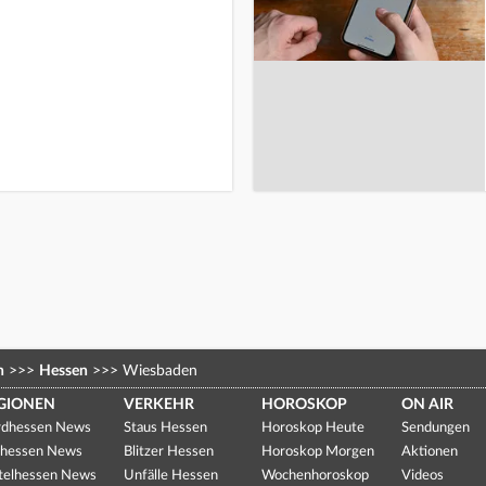
n
>>>
Hessen
>>>
Wiesbaden
GIONEN
VERKEHR
HOROSKOP
ON AIR
dhessen News
Staus Hessen
Horoskop Heute
Sendungen
hessen News
Blitzer Hessen
Horoskop Morgen
Aktionen
telhessen News
Unfälle Hessen
Wochenhoroskop
Videos