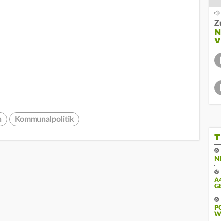
Z
N
V
n
Kommunalpolitik
T
N
A
G
PO
E