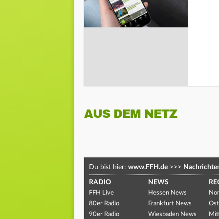
AUS DEM NETZ
Du bist hier:
www.FFH.de
>>>
Nachrichte
RADIO
NEWS
RE
FFH Live
Hessen News
Nor
80er Radio
Frankfurt News
Ost
90er Radio
Wiesbaden News
Mit