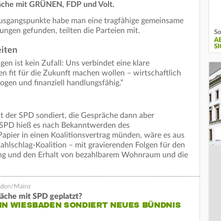
äche mit GRÜNEN, FDP und Volt.
 Ausgangspunkte habe man eine tragfähige gemeinsame
ngen gefunden, teilten die Parteien mit.
So
A
IC
iten
en ist kein Zufall: Uns verbindet eine klare
n fit für die Zukunft machen wollen – wirtschaftlich
wogen und finanziell handlungsfähig.”
t der SPD sondiert, die Gespräche dann aber
SPD hieß es nach Bekanntwerden des
Papier in einen Koalitionsvertrag münden, wäre es aus
hlschlag‑Koalition – mit gravierenden Folgen für den
ung und den Erhalt von bezahlbarem Wohnraum und die
äche mit SPD geplatzt?
IN WIESBADEN SONDIERT NEUES BÜNDNIS