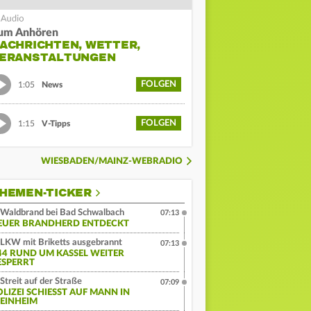
um Anhören
ACHRICHTEN, WETTER,
ERANSTALTUNGEN
FOLGEN
1:05
News
FOLGEN
1:15
V-Tipps
WIESBADEN/MAINZ-WEBRADIO
HEMEN-TICKER
Waldbrand bei Bad Schwalbach
07:13
EUER BRANDHERD ENTDECKT
LKW mit Briketts ausgebrannt
07:13
44 RUND UM KASSEL WEITER
ESPERRT
Streit auf der Straße
07:09
LIZEI SCHIESST AUF MANN IN W
INHEIM