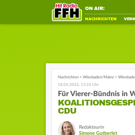
ON AIR:
NACHRICHTEN
VER
Nachrichten
>
Wiesbaden/Mainz
>
Wiesbaden
18.06.2026, 13:10 Uhr
Für Vierer-Bündnis in
KOALITIONSGESP
CDU
Redakteurin
Simone Gutberlet