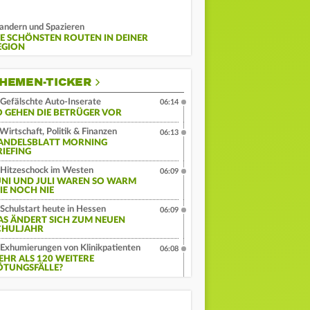
ndern und Spazieren
IE SCHÖNSTEN ROUTEN IN DEINER
EGION
HEMEN-TICKER
Gefälschte Auto-Inserate
06:14
O GEHEN DIE BETRÜGER VOR
Wirtschaft, Politik & Finanzen
06:13
ANDELSBLATT MORNING
RIEFING
Hitzeschock im Westen
06:09
UNI UND JULI WAREN SO WARM
IE NOCH NIE
Schulstart heute in Hessen
06:09
AS ÄNDERT SICH ZUM NEUEN
CHULJAHR
Exhumierungen von Klinikpatienten
06:08
EHR ALS 120 WEITERE
ÖTUNGSFÄLLE?