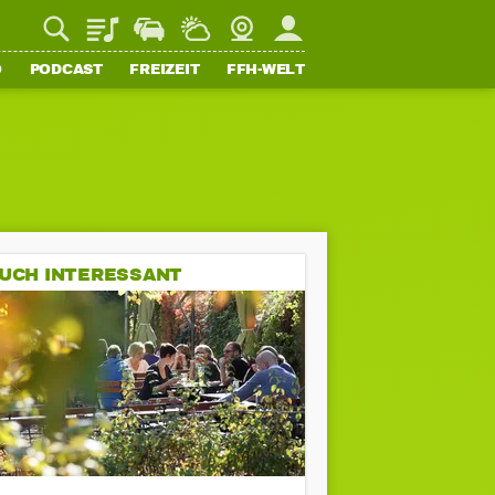
Playlist
Staupilot
Wetter
Webcam
Mein FFH
O
PODCAST
FREIZEIT
FFH-WELT
UCH INTERESSANT