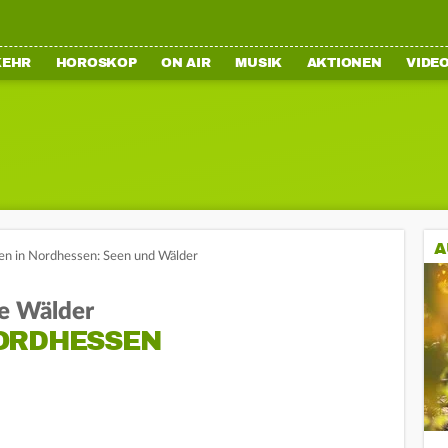
KEHR
HOROSKOP
ON AIR
MUSIK
AKTIONEN
VIDE
A
en in Nordhessen: Seen und Wälder
e Wälder
ORDHESSEN