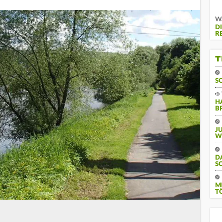
Wa
D
R
T
S
H
B
J
W
D
S
M
T