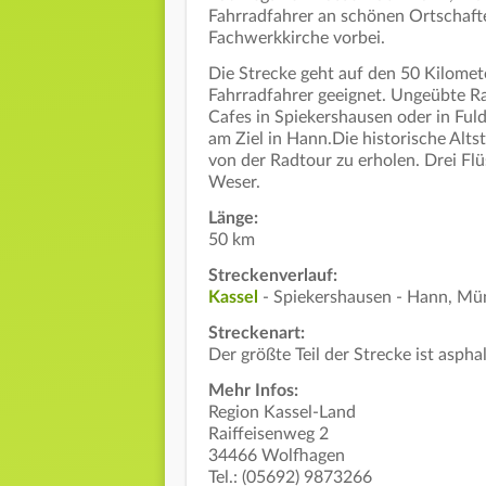
Fahrradfahrer an schönen Ortschafte
Fachwerkkirche vorbei.
Die Strecke geht auf den 50 Kilomete
Fahrradfahrer geeignet. Ungeübte R
Cafes in Spiekershausen oder in Fu
am Ziel in Hann.Die historische Alts
von der Radtour zu erholen. Drei Flü
Weser.
Länge:
50 km
Streckenverlauf:
Kassel
- Spiekershausen - Hann, M
Streckenart:
Der größte Teil der Strecke ist asphal
Mehr Infos:
Region Kassel-Land
Raiffeisenweg 2
34466 Wolfhagen
Tel.: (05692) 9873266