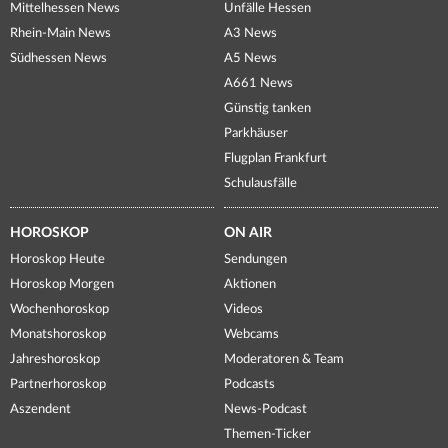
Mittelhessen News
Unfälle Hessen
Rhein-Main News
A3 News
Südhessen News
A5 News
A661 News
Günstig tanken
Parkhäuser
Flugplan Frankfurt
Schulausfälle
HOROSKOP
ON AIR
Horoskop Heute
Sendungen
Horoskop Morgen
Aktionen
Wochenhoroskop
Videos
Monatshoroskop
Webcams
Jahreshoroskop
Moderatoren & Team
Partnerhoroskop
Podcasts
Aszendent
News-Podcast
Themen-Ticker