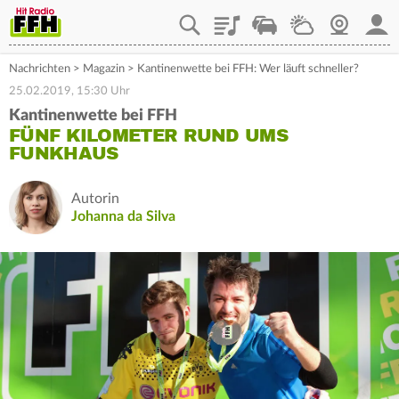
Playlist
Staupilot
Wetter
Webcam
Mein
Nachrichten
>
Magazin
>
Kantinenwette bei FFH: Wer läuft schneller?
25.02.2019, 15:30 Uhr
Kantinenwette bei FFH
FÜNF KILOMETER RUND UMS
FUNKHAUS
Autorin
Johanna da Silva