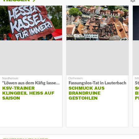
"Löwen aus dem Käfig lassen"
Fassungslos-Tat in Lauterbach
KSV-TRAINER
SCHMUCK AUS
S
KLINGBEIL HEISS AUF S
BRANDRUINE
B
AISON
GESTOHLEN
P