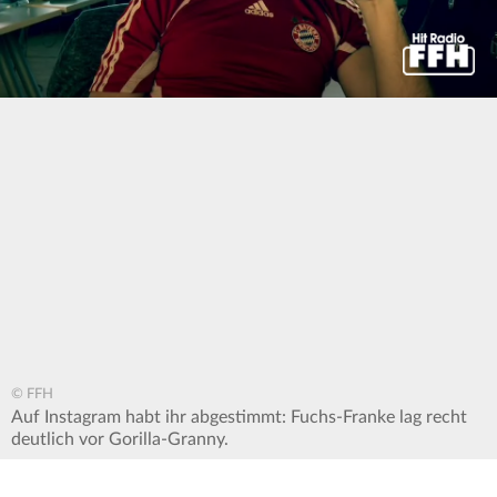
0
seconds
of
0
seconds
© FFH
Auf Instagram habt ihr abgestimmt: Fuchs-Franke lag recht
deutlich vor Gorilla-Granny.