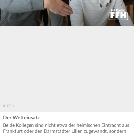
0
seconds
of
0
seconds
© FFH
Der Wetteinsatz
Beide Kollegen sind nicht etwa der heimischen Eintracht aus
Frankfurt oder den Darmstädter Lilien zugewandt, sondern