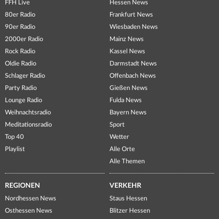
FFH Live
Hessen News
80er Radio
Frankfurt News
90er Radio
Wiesbaden News
2000er Radio
Mainz News
Rock Radio
Kassel News
Oldie Radio
Darmstadt News
Schlager Radio
Offenbach News
Party Radio
Gießen News
Lounge Radio
Fulda News
Weihnachtsradio
Bayern News
Meditationsradio
Sport
Top 40
Wetter
Playlist
Alle Orte
Alle Themen
REGIONEN
VERKEHR
Nordhessen News
Staus Hessen
Osthessen News
Blitzer Hessen